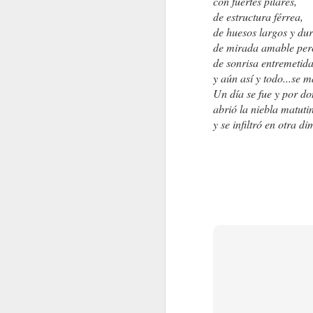
con fuertes pilares,
de estructura férrea,
de huesos largos y du
de mirada amable pero
de sonrisa entremetid
y aún así y todo...se m
Un día se fue y por do
abrió la niebla matuti
y se infiltró en otra d
PSIQUIATRAS Y DEMÁS
Y ENTONCES ¿QUÉ 