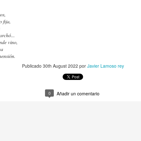
SINO FUE HOY, SERÁ MAÑANA
AGOSTO
ros,
 fija,
a
archó...
nde vino,
na
imensión.
Publicado
30th August 2022
por
Javier Lamoso rey
¿Cuántas veces fuí yo mismo?
PASA?
Walt Whitm
0
Añadir un comentario