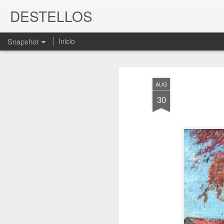
DESTELLOS
Snapshot
Inicio
AUG
30
MARIO BENEDETTI. Libro "El olvido está lleno de memoria"
JUEVES, MÁS CERCA 