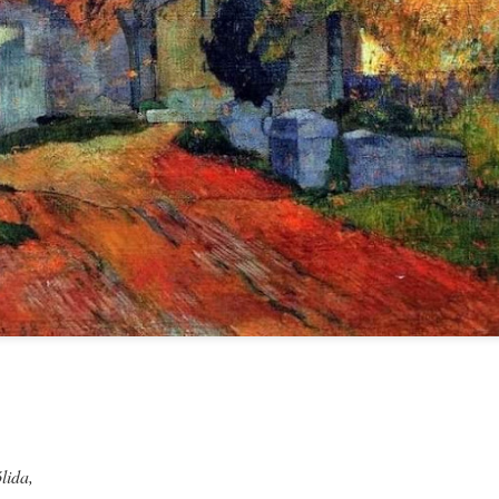
LA COSA FUE 
HOY EN DÍA HAY UNA LEGIÓN DE MATONES
HETE EN LA LUNA
lida,
NO TODOS SOMOS IGUALES