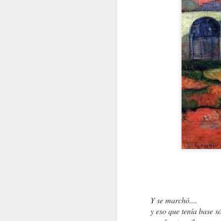
ANTONIO VEGA. "Lucha de Gigantes"
IMPACTO DE UN CO
Y se marchó....
y eso que tenía base só
ANTE LA JUSTICIA, 
¿MIEDO A QUERERME?