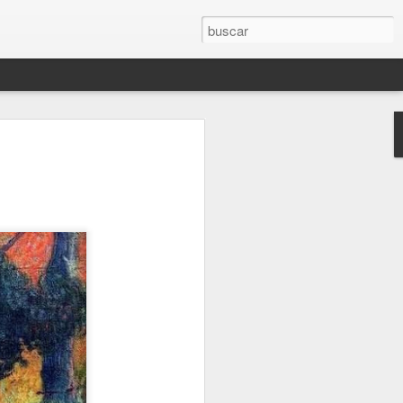
(2.021)
O
AMAPOLA