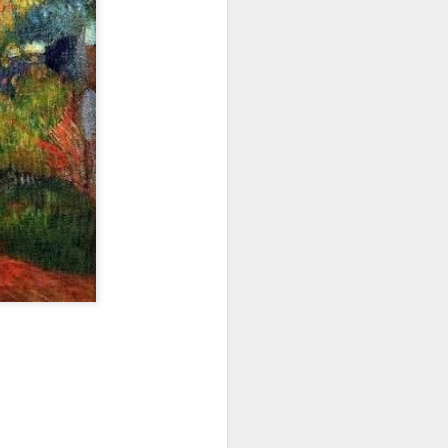
Y YA ESTÁ Y NO HAY MÁS QUE CONTAR
ME TEMO LO PEOR
Karmelo C. Iribarren