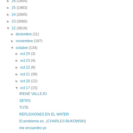
►
26
(1805)
►
25
(1983)
►
24
(2665)
►
23
(3060)
▼
22
(3619)
►
diciembre
(11)
►
noviembre
(197)
▼
octubre
(134)
►
oct 25
(3)
►
oct 23
(4)
►
oct 22
(9)
►
oct 21
(39)
►
oct 20
(12)
▼
oct 17
(15)
IRENE VALLEJO
SETAS
TUTE
REFLEXIONES EN EL WATER
El problema es...(CHARLES BUKOWSKI)
me encuentro yo