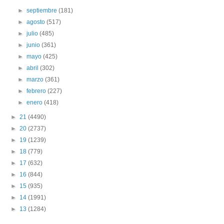
►
septiembre
(181)
►
agosto
(517)
►
julio
(485)
►
junio
(361)
►
mayo
(425)
►
abril
(302)
►
marzo
(361)
►
febrero
(227)
►
enero
(418)
►
21
(4490)
►
20
(2737)
►
19
(1239)
►
18
(779)
►
17
(632)
►
16
(844)
►
15
(935)
►
14
(1991)
►
13
(1284)