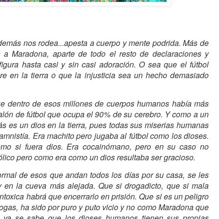
demás nos rodea...apesta a cuerpo y mente podrida. Más de
 a Maradona, aparte de todo el resto de declaraciones y
igura hasta casi y sin casi adoración. O sea que el fútbol
e en la tierra o que la injusticia sea un hecho demasiado
que dentro de esos millones de cuerpos humanos había más
lón de fútbol que ocupa el 90% de su cerebro. Y como a un
s es un dios en la tierra, pues todas sus miserias humanas
amnistía. Era machito pero jugaba al fútbol como los dioses.
como si fuera dios. Era cocainómano, pero en su caso no
hólico pero como era como un dios resultaba ser gracioso.
rmal de esos que andan todos los días por su casa, se les
y en la cueva más alejada. Que si drogadicto, que si mala
ntoxica habrá que encerrarlo en prisión. Que si es un peligro
drogas, ha sido por puro y puto vicio y no como Maradona que
, ya se sabe que los dioses humanos tienen sus propias