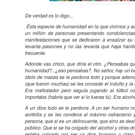
De verdad os lo digo...
Ésta especie de humanidad en la que vivimos y a
un millón de personas presentando condolencias
manifestaciones que se dedicaron a ensalzar su f
levanta pasiones y no las levanta que haya hambr
frecuente.
Adonde vas chico, que diría el otro. ¿Pensabas 
humanidad?...¿eso pensabas?. No señor, hay un ba
ídolo de masas se le perdona todo y porque ademá
(que fueron muchas) se les concede el indulto y la 
Era maltratador pero seguía jugando al fútbol 
importaba (habría que ver si lo fueras tú). Era alco
A un dios todo se le perdona. A un ser humano no
acribilla y se les condena al máximo ostracismo 
persona, que si es un delincuente, que sino se desi
público. Que si se ha colgado del alcohol y otras 
estaba colgado por ser un dios humano y claro