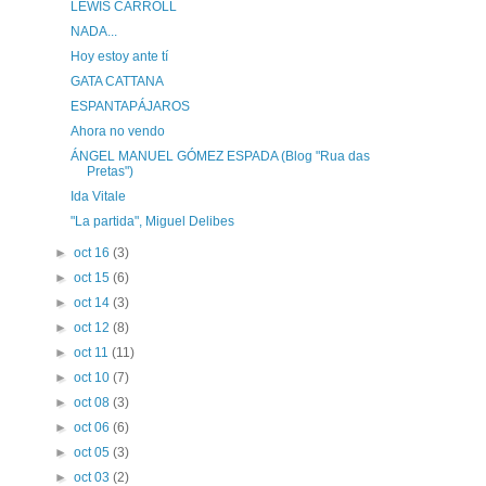
LEWIS CARROLL
NADA...
Hoy estoy ante tí
GATA CATTANA
ESPANTAPÁJAROS
Ahora no vendo
ÁNGEL MANUEL GÓMEZ ESPADA (Blog "Rua das
Pretas")
Ida Vitale
"La partida", Miguel Delibes
►
oct 16
(3)
►
oct 15
(6)
►
oct 14
(3)
►
oct 12
(8)
►
oct 11
(11)
►
oct 10
(7)
►
oct 08
(3)
►
oct 06
(6)
►
oct 05
(3)
►
oct 03
(2)