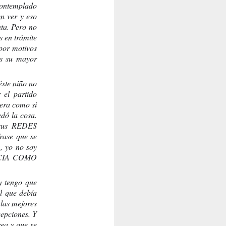
...
contemplado 
n ver y eso 
ta. Pero no 
 en trámite 
por motivos 
s su mayor 
ste niño no 
el partido 
ra como si 
dó la cosa. 
 sus REDES 
ase que se 
UTOPÍA
 yo no soy 
ACIA COMO 
 tengo que 
l que debía 
las mejores 
epciones. Y 
ea y que se 