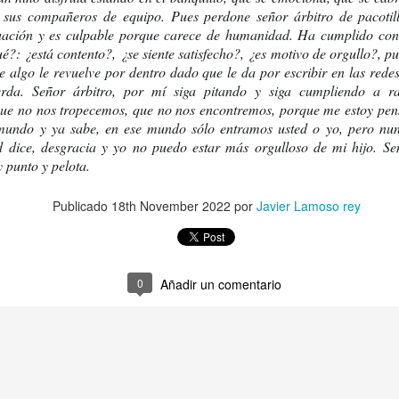
 sus compañeros de equipo. Pues perdone señor árbitro de pacotilla
tuación y es culpable porque carece de humanidad. Ha cumplido con l
?: ¿está contento?, ¿se siente satisfecho?, ¿es motivo de orgullo?, pu
e algo le revuelve por dentro dado que le da por escribir en las redes
Toni Morrison | 
Hierro
ÉLITES Y SECTAS
rda. Señor árbitro, por mí siga pitando y siga cumpliendo a raj
que no nos tropecemos, que no nos encontremos, porque me estoy pens
mundo y ya sabe, en ese mundo sólo entramos usted o yo, pero nunc
ice, desgracia y yo no puedo estar más orgulloso de mi hijo. Seño
 punto y pelota.
Publicado
18th November 2022
por
Javier Lamoso rey
0
Añadir un comentario
NO VERANO Y EN UNA OLA EXTREMA DE CALOR
mos, el #GenocidioGitano)
NO SOY UNA BALA, PERO TAMPOCO SOY DIANA DE
David Sant