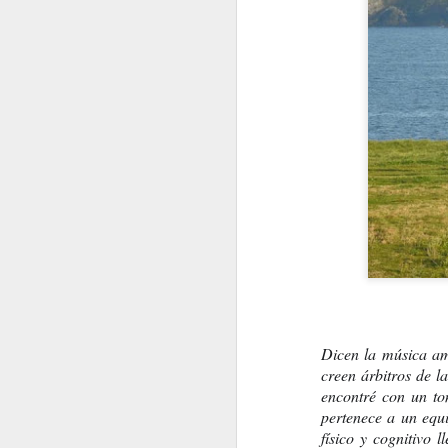
Karmelo C. Iribarren
PSIQUIATRAS Y DE
Dicen la música ama
creen árbitros de l
encontré con un ton
pertenece a un equi
LA BOMBA DE HIROSHIMA. (Por Osvaldo Bayer)
físico y cognitivo 
ENTRE NOSOTROS D