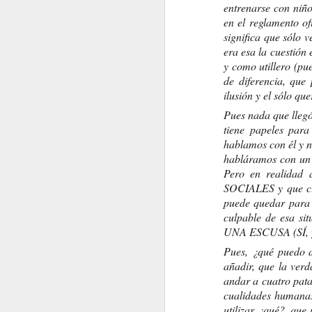
entrenarse con niño
en el reglamento of
significa que sólo v
era esa la cuestión 
y como utillero (pu
de diferencia, que
ilusión y el sólo qu
Pues nada que llegó 
tiene papeles para
hablamos con él y n
habláramos con un n
Pero en realidad 
José Hierro
SOCIALES y que clar
LA BELLEZADE CADA
puede quedar para 
culpable de esa 
UNA ESCUSA (SÍ, ya s
Pues, ¿qué puedo d
añadir, que la verd
andar a cuatro pata
cualidades humanas,
utilizar ¿qué?, que