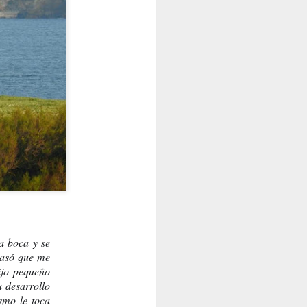
 fuí yo mismo?
Walt Whitman
a boca y se 
pasó que me 
jo pequeño 
desarrollo 
smo le toca 
CUANDO....