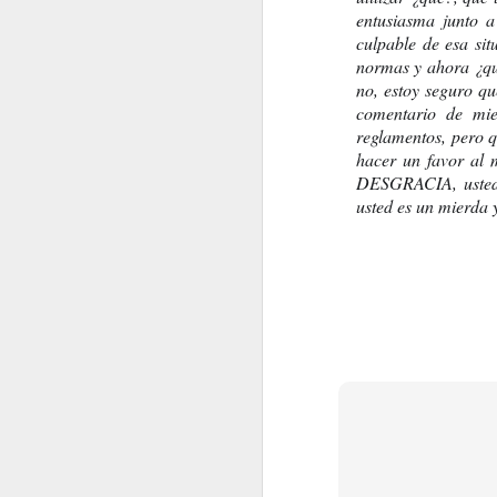
entusiasma junto a
culpable de esa si
normas y ahora ¿qué
no, estoy seguro qu
Milán Kundera
LLEGADA AL MAR. José 
comentario de mie
reglamentos, pero 
hacer un favor al 
DESGRACIA, usted d
usted es un mierda y
ME MORIRÉ EN PLE
LA ÚLTIMA NOCHE DEL ZIGEUNERLAGER. (Sobre el #Porraj