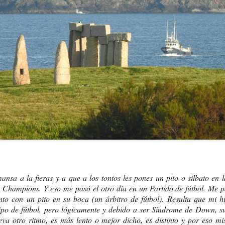
¿Cuántas veces
Y ENTONCES ¿QUÉ PASA?
MÁS
nsa a la fieras y a que a los tontos 
les pones un pito o silbato en l
a Champions. Y eso me pasó el otro día en un Partido de fútbol. Me 
to con un pito en su boca (un árbitro de fútbol). Resulta que mi hi
po de fútbol, pero lógicamente y debido a ser Síndrome de Down, su 
lleva otro ritmo, es más lento o mejor dicho, es distinto y por eso mi
OS