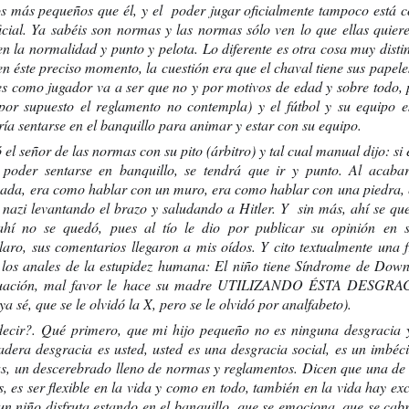
María Toca Cañedo.
TANTA BELLEZA
s más pequeños que él, y el  poder jugar oficialmente tampoco está 
icial. Ya sabéis son normas y las normas sólo ven lo que ellas quiere
en la normalidad y punto y pelota. Lo diferente es otra cosa muy distin
en éste preciso momento, la cuestión era que el chaval tiene sus papeles
es como jugador va a ser que no y por motivos de edad y sobre todo, 
 por supuesto el reglamento no contempla) y el fútbol y su equipo e
ería sentarse en el banquillo para animar y estar con su equipo.
el señor de las normas con su pito (árbitro) y tal cual manual dijo: si é
 poder sentarse en banquillo, se tendrá que ir y punto. Al acabar 
ada, era como hablar con un muro, era como hablar con una piedra, e
azi levantando el brazo y saludando a Hitler. Y  sin más, ahí se que
ahí no se quedó, pues al tío le dio por publicar su opinión en
A MI, QUE SOY EL VIENTO
o, sus comentarios llegaron a mis oídos. Y cito textualmente una fr
 SITIO
¡BASTA!
los anales de la estupidez humana: El niño tiene Síndrome de Down,
situación, mal favor le hace su madre UTILIZANDO ÉSTA DESGR
é, que se le olvidó la X, pero se le olvidó por analfabeto).  
ecir?. Qué primero, que mi hijo pequeño no es ninguna desgracia y
adera desgracia es usted, usted es una desgracia social, es un imbéci
s, un descerebrado lleno de normas y reglamentos. Dicen que una de 
 es ser flexible en la vida y como en todo, también en la vida hay exc
 un niño disfruta estando en el banquillo, que se emociona, que se cabr