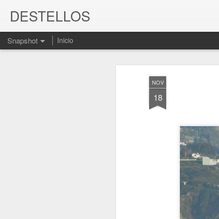
DESTELLOS
Snapshot
Inicio
NOV
18
¿MIEDO A QUERERM
ME TEMO LO PEOR