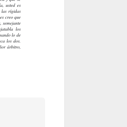
, usted es 
as rígidas 
es creo que 
, semejante 
“Canción de Salomón”
¿FELICES O NO FELICES?
atabla los 
ando lo de 
a los dos. 
r árbitro, 
Yo, lo que en verdad y en realidad añoro
 NADIE