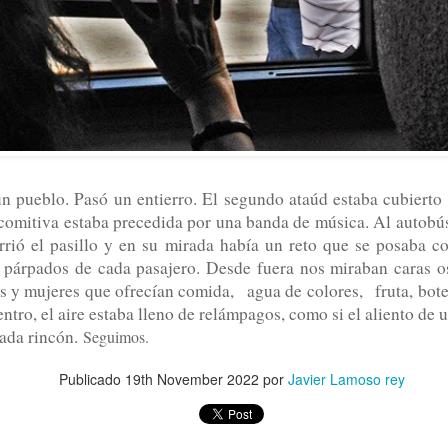
¿MIEDO A QUE
ME TEMO LO PEOR
 pueblo. Pasó un entierro. El segundo ataúd estaba cubierto
comitiva estaba precedida por una banda de música. Al autobú
rrió el pasillo y en su mirada había un reto que se posaba 
Karmelo C. Iribarren
 párpados de cada pasajero. Desde fuera nos miraban caras o
PSIQUIATRAS 
os y mujeres que ofrecían comida, agua de colores, fruta, bote
entro, el aire estaba lleno de relámpagos, como si el aliento de 
ada rincón.
Seguimos.
Publicado
19th November 2022
por
Javier Lamoso rey