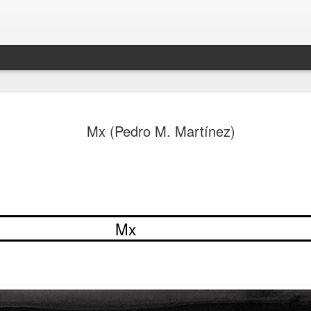
Mx (Pedro M. Martínez)
Mx
lez García.
Langston Hughes
EN AGOSTO DEL 2.021
MARIO BENEDETTI.