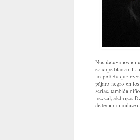
Nos detuvimos en un
echarpe blanco. La 
un policía que reco
SINO FUE HOY, SERÁ MAÑANA
pájaro negro en los
AGOSTO
serias, también niñ
mezcal, alebrijes. D
de temor inundase c