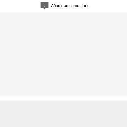
0
Añadir un comentario
ENTRE NOSOTR
LA BOMBA DE HIROSHIMA. (Por Osvaldo Bayer)
LA BELLEZADE
José Hierro