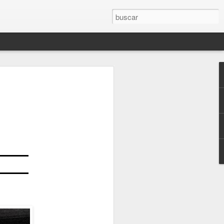
 Libro "El olvido está lleno de memoria".
JUEVES, MÁS CERCA DEL FINAL (2.021)