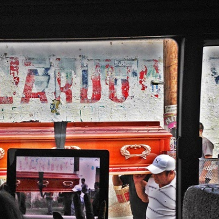
)
ANTONIO VEGA. 
AMAPOLA
STÁ Y NO HAY MÁS QUE CONTAR