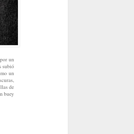
RERME?
 por un
s subió
como un
scuras,
Y DEMÁS
Y ENTONCES ¿QUÉ PASA?
llas de
un buey