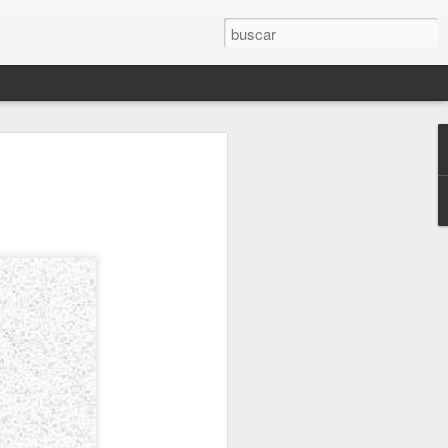
(2.021)
O
AMAPOLA