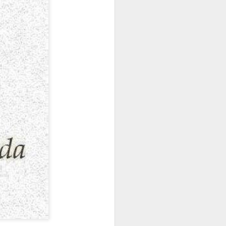
Y YA ESTÁ Y NO HAY MÁS QUE CONTAR
ME TEMO LO PEOR
Karmelo C. Iribarren