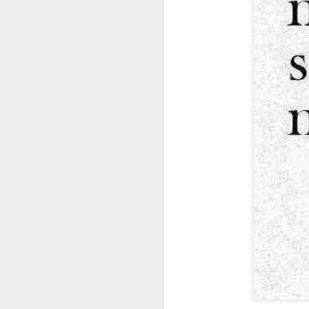
ANTONIO VEGA. "Lucha de Gigantes"
IMPACTO DE UN CO
ANTE LA JUSTICIA, 
¿MIEDO A QUERERME?