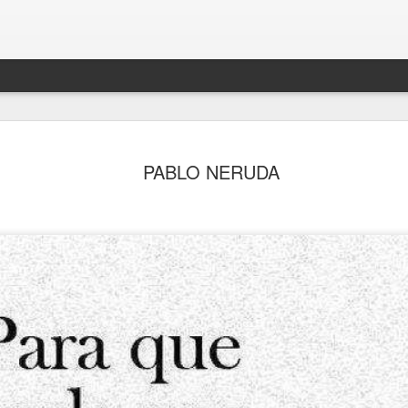
PABLO NERUDA
PRIMER DÍA DE VACACIONES DESPUÉS DE 6 AÑOS 
.
DEL FINAL (2.021)
FRIDA KAHL