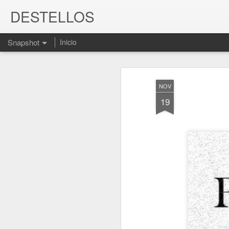
DESTELLOS
Snapshot
Inicio
NOV
19
MARIO BENEDETTI. Libro "El olvido está lleno de memoria"
JUEVES, MÁS CERCA 