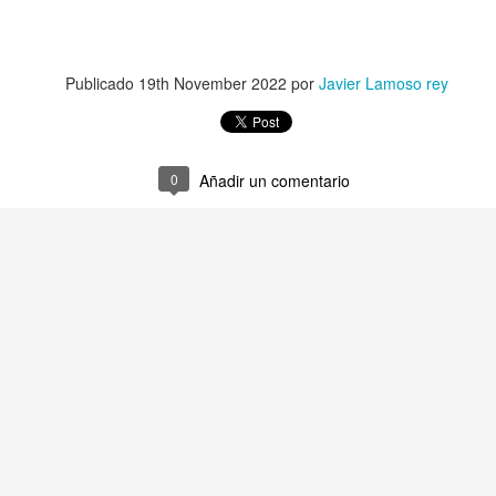
SINO FUE HOY, SERÁ MAÑANA
AGOSTO
Publicado
19th November 2022
por
Javier Lamoso rey
0
Añadir un comentario
¿Cuántas veces fuí yo mismo?
PASA?
Walt Whitm