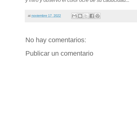
y miro y observo el color ocre de su caducidad...
at
noviembre 17, 2022
No hay comentarios:
Publicar un comentario