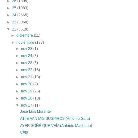
►
26
(1805)
►
25
(1983)
►
24
(2665)
►
23
(3060)
▼
22
(3619)
►
diciembre
(11)
▼
noviembre
(197)
►
nov 28
(1)
►
nov 24
(3)
►
nov 23
(6)
►
nov 22
(16)
►
nov 21
(13)
►
nov 20
(2)
►
nov 19
(26)
►
nov 18
(13)
▼
nov 17
(11)
José Luis Morante
A PIE VAN MIS SUSPIROS (Antonio Gala)
AYER SOÑÉ QUE VEÍA (Antonio Machado)
VÉIS