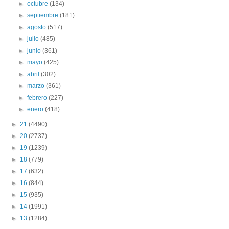
►
octubre
(134)
►
septiembre
(181)
►
agosto
(517)
►
julio
(485)
►
junio
(361)
►
mayo
(425)
►
abril
(302)
►
marzo
(361)
►
febrero
(227)
►
enero
(418)
►
21
(4490)
►
20
(2737)
►
19
(1239)
►
18
(779)
►
17
(632)
►
16
(844)
►
15
(935)
►
14
(1991)
►
13
(1284)