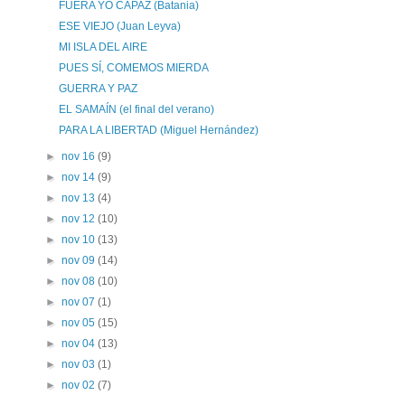
FUERA YO CAPAZ (Batania)
ESE VIEJO (Juan Leyva)
MI ISLA DEL AIRE
PUES SÍ, COMEMOS MIERDA
GUERRA Y PAZ
EL SAMAÍN (el final del verano)
PARA LA LIBERTAD (Miguel Hernández)
►
nov 16
(9)
►
nov 14
(9)
►
nov 13
(4)
►
nov 12
(10)
►
nov 10
(13)
►
nov 09
(14)
►
nov 08
(10)
►
nov 07
(1)
►
nov 05
(15)
►
nov 04
(13)
►
nov 03
(1)
►
nov 02
(7)