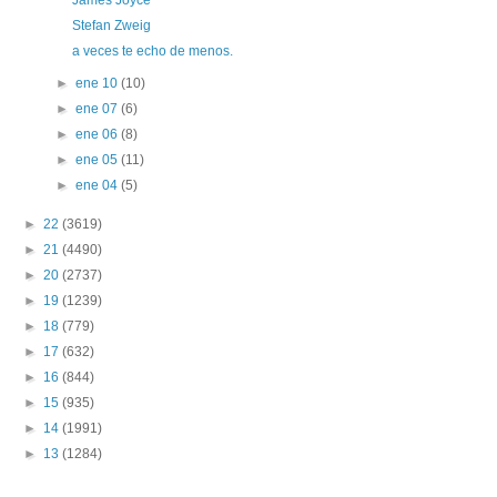
James Joyce
Stefan Zweig
a veces te echo de menos.
►
ene 10
(10)
►
ene 07
(6)
►
ene 06
(8)
►
ene 05
(11)
►
ene 04
(5)
►
22
(3619)
►
21
(4490)
►
20
(2737)
►
19
(1239)
►
18
(779)
►
17
(632)
►
16
(844)
►
15
(935)
►
14
(1991)
►
13
(1284)