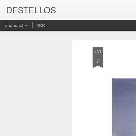
DESTELLOS
Snapshot
Inicio
JAN
7
SINO FUE HOY, SERÁ MAÑANA
AGOSTO