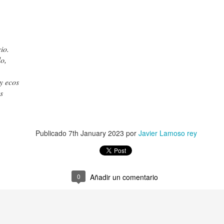
LA BELLEZADE 
José Hierro
cio.
o,
y ecos
es
Milán Kundera
Publicado
7th January 2023
por
Javier Lamoso rey
LLEGADA AL MA
0
Añadir un comentario