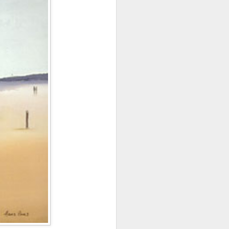
ROS DOS
María Toca Cañedo.
A MI, QUE SOY EL VIENTO