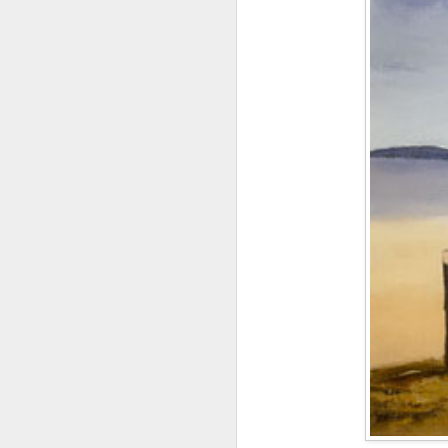
¿Cuántas veces fuí yo mismo?
Walt Whitman
CUANDO....
TANTA BELLEZA...