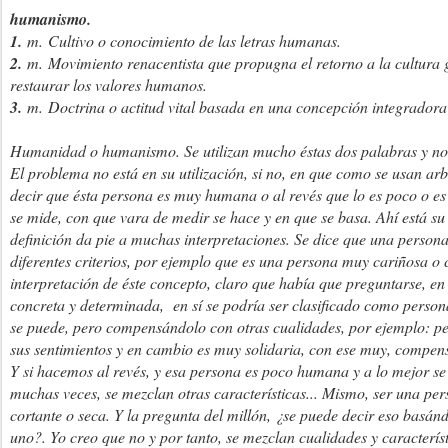
humanismo
.
1.
m.
Cultivo o conocimiento de las letras humanas.
2.
m.
Movimiento renacentista que propugna el retorno a la cultura
restaurar los valores humanos.
3.
m.
Doctrina o actitud vital basada en una concepción integradora
Humanidad o humanismo. Se utilizan mucho éstas dos palabras y no
El problema no está en su utilización, si no, en que como se usan ar
decir que ésta persona es muy humana o al revés que lo es poco o e
se mide, con que vara de medir se hace y en que se basa. Ahí está s
definición da pie a muchas interpretaciones. Se dice que una perso
diferentes criterios, por ejemplo que es una persona muy cariñosa o
interpretación de éste concepto, claro que había que preguntarse, en 
concreta y determinada, en sí se podría ser clasificado como perso
se puede, pero compensándolo con otras cualidades, por ejemplo: pe
sus sentimientos y en cambio es muy solidaria, con ese muy, compensa
Y si hacemos al revés, y esa persona es poco humana y a lo mejor se
muchas veces, se mezclan otras características... Mismo, ser una pe
cortante o seca. Y la pregunta del millón, ¿se puede decir eso basánd
uno?. Yo creo que no y por tanto, se mezclan cualidades y característ