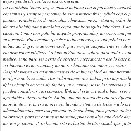
dejaré pendiente contaros esa carnicería.
La tía médico (como yo), se puso a la faena con el paciente y empezó
constantes y siempre manteniendo esa distancia fría y gélida con el 
paquete grande lleno de músculos y huesos... peso, estatura, color de 
tía era disciplinada y metódica como una hormiguita laboriosa. Y aqu
cuestión. Como una puta hormiguita programada y no como una per
su ausencia. Pues resulta que éste bulto con ojos, es una médico ba
hablando. Y ¿como se come eso?, pues porque simplemente se valora 
conocimientos médicos. La humanidad no se valora para nada, cuando
médico, si no para ser perito de objetos y mercancías y eso lo hace b
ser humano es mercancía y no un ser humano con alma y cerebro.
Después vienen las cuantificaciones de la humanidad de una persona
es algo o no lo es nada. Hay valoraciones acertadas, pero hay mucha
típico ejemplo de saco sin fondo y en el entran desde los criterios má
pueden considerar casi cómicos. Entra, el si te cae mal o bien, si es s
agradable o desagradable. En fin, una amalgama de criterios difere
importante tu primera impresión, la más instintiva de todas y a lo me
adecuadamente, pero esa persona no te cae bien, pues porque no te c
valoración, para mi es muy importante, pues hay algo que desde dentro
no, esa persona. Pero bueno, esto es harina de otro costal, que ya to