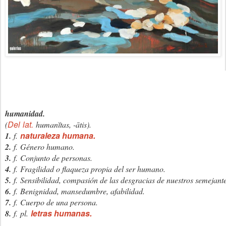
humanidad
.
Del
lat.
(
humanĭtas, -ātis).
naturaleza humana.
1.
f.
2.
f.
Género humano.
3.
f.
Conjunto de personas.
4.
f.
Fragilidad o flaqueza propia del ser humano.
5.
f.
Sensibilidad, compasión de las desgracias de nuestros semejante
6.
f.
Benignidad, mansedumbre, afabilidad.
7.
f.
Cuerpo de una persona.
letras humanas.
8.
f.
pl.