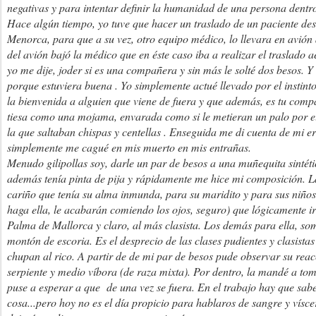
negativas y para intentar definir la humanidad de una persona dentro
Hace algún tiempo, yo tuve que hacer un traslado de un paciente des
Menorca, para que a su vez, otro equipo médico, lo llevara en avió
del avión bajó la médico que en éste caso iba a realizar el traslado a
yo me dije, joder si es una compañera y sin más le solté dos besos. Y
porque estuviera buena . Yo simplemente actué llevado por el instinto
la bienvenida a alguien que viene de fuera y que además, es tu comp
tiesa como una mojama, envarada como si le metieran un palo por e
la que saltaban chispas y centellas . Enseguida me di cuenta de mi e
simplemente me cagué en mis muerto en mis entrañas.
Menudo gilipollas soy, darle un par de besos a una muñequita sintét
además tenía pinta de pija y rápidamente me hice mi composición. L
cariño que tenía su alma inmunda, para su maridito y para sus niños
haga ella, le acabarán comiendo los ojos, seguro) que lógicamente i
Palma de Mallorca y claro, al más clasista. Los demás para ella, s
montón de escoria. Es el desprecio de las clases pudientes y clasistas
chupan al rico. A partir de de mi par de besos pude observar su rea
serpiente y medio víbora (de raza mixta). Por dentro, la mandé a toma
puse a esperar a que de una vez se fuera. En el trabajo hay que sabe
cosa...pero hoy no es el día propicio para hablaros de sangre y vísce