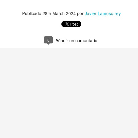
María Toca Cañedo.
TANTA BELLEZA
Publicado
28th March 2024
por
Javier Lamoso rey
0
Añadir un comentario
A MI, QUE SOY EL VIENTO
 SITIO
¡BASTA!