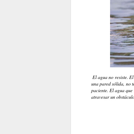
Karmelo C. Iribarren
PSIQUIATRAS Y DE
El agua no resiste. E
una pared sólida, no t
paciente. El agua que
atravesar un obstáculo
LA BOMBA DE HIROSHIMA. (Por Osvaldo Bayer)
ENTRE NOSOTROS D