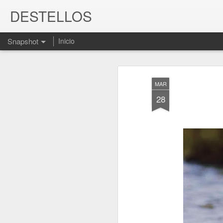
DESTELLOS
Snapshot
Inicio
MAR
28
¿MIEDO A QUERERM
ME TEMO LO PEOR