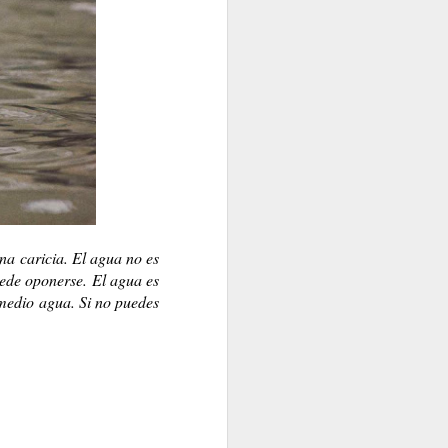
 fuí yo mismo?
Walt Whitman
na caricia. El agua no es
uede oponerse. El agua es
 medio agua. Si no puedes
CUANDO....