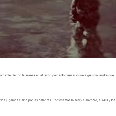
rriente. Tengo telarañas en el techo por tanto pensar y que algún día tendré que
s jugamos el tipo por las palabras. Confesamos la sed y el hambre, el azul y los.