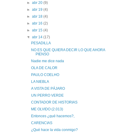
►
abr 20
(9)
►
abr 19
(4)
►
abr 18
(4)
►
abr 16
(2)
►
abr 15
(4)
▼
abr 14
(17)
PESADILLA
NO ES QUE QUIERA DECIR LO QUE AHORA
PIENSO
Nadie me dice nada
OLA DE CALOR
PAULO COELHO
LA NIEBLA
A VISTA DE PÁJARO
UN PERRO VERDE
CONTADOR DE HISTORIAS
ME OLVIDO (2.013)
Entonces ¿qué hacemos?,
CARENCIAS
¿Qué hace la vida conmigo?