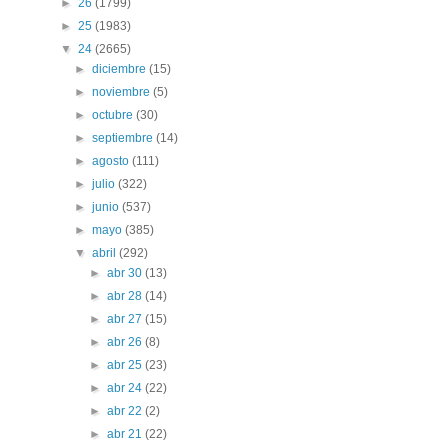
►
26
(1799)
►
25
(1983)
▼
24
(2665)
►
diciembre
(15)
►
noviembre
(5)
►
octubre
(30)
►
septiembre
(14)
►
agosto
(111)
►
julio
(322)
►
junio
(537)
►
mayo
(385)
▼
abril
(292)
►
abr 30
(13)
►
abr 28
(14)
►
abr 27
(15)
►
abr 26
(8)
►
abr 25
(23)
►
abr 24
(22)
►
abr 22
(2)
►
abr 21
(22)