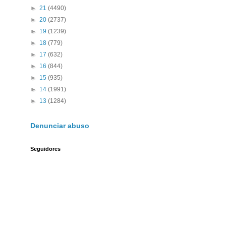
►
21
(4490)
►
20
(2737)
►
19
(1239)
►
18
(779)
►
17
(632)
►
16
(844)
►
15
(935)
►
14
(1991)
►
13
(1284)
Denunciar abuso
Seguidores