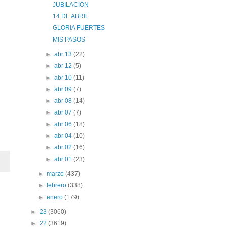
JUBILACIÓN
14 DE ABRIL
GLORIA FUERTES
MIS PASOS
►
abr 13
(22)
►
abr 12
(5)
►
abr 10
(11)
►
abr 09
(7)
►
abr 08
(14)
►
abr 07
(7)
►
abr 06
(18)
►
abr 04
(10)
►
abr 02
(16)
►
abr 01
(23)
►
marzo
(437)
►
febrero
(338)
►
enero
(179)
►
23
(3060)
►
22
(3619)