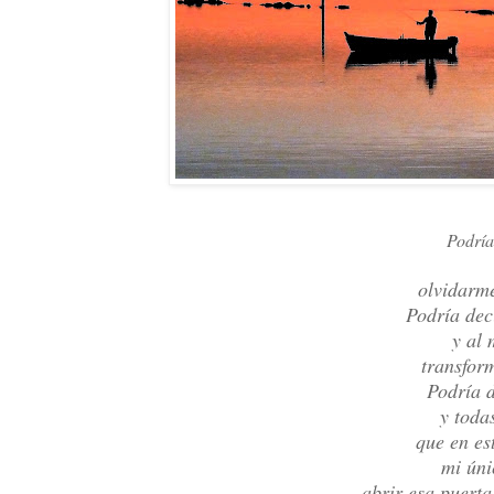
Podría
olvidarme
Podría deci
y al
transfor
Podría d
y todas
que en e
mi úni
abrir esa puerta