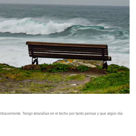
racorriente. Tengo telarañas en el techo por tanto pensar y que algún día