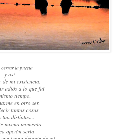
 cerrar la puerta
y así
 de mi existencia.
r adiós a lo que fuí
 mismo tiempo,
marme en otro ser.
ecir tantas cosas
 tan distintas...
ste mismo momento
ca opción sería
 que tengo delante de mí.