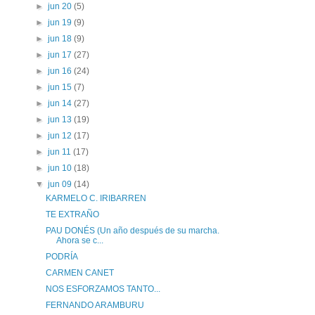
►
jun 20
(5)
►
jun 19
(9)
►
jun 18
(9)
►
jun 17
(27)
►
jun 16
(24)
►
jun 15
(7)
►
jun 14
(27)
►
jun 13
(19)
►
jun 12
(17)
►
jun 11
(17)
►
jun 10
(18)
▼
jun 09
(14)
KARMELO C. IRIBARREN
TE EXTRAÑO
PAU DONÉS (Un año después de su marcha.
Ahora se c...
PODRÍA
CARMEN CANET
NOS ESFORZAMOS TANTO...
FERNANDO ARAMBURU