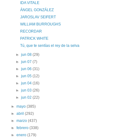
IDA VITALE
ÁNGEL GONZÁLEZ
JAROSLAV SEIFERT
WILLIAM BURROUGHS
RECORDAR
PATRICK WHITE
Tú, que te sentías el rey de la selva
►
jun 08
(29)
►
jun 07
(7)
►
jun 06
(31)
►
jun 05
(12)
►
jun 04
(16)
►
jun 03
(26)
►
jun 02
(22)
►
mayo
(385)
►
abril
(292)
►
marzo
(437)
►
febrero
(338)
►
enero
(179)