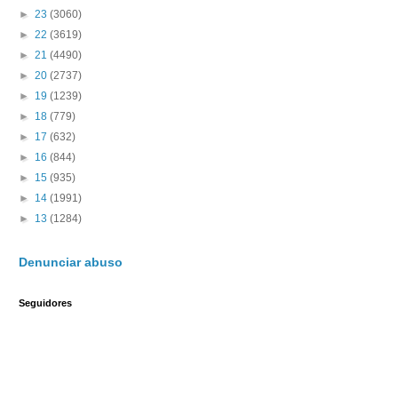
►
23
(3060)
►
22
(3619)
►
21
(4490)
►
20
(2737)
►
19
(1239)
►
18
(779)
►
17
(632)
►
16
(844)
►
15
(935)
►
14
(1991)
►
13
(1284)
Denunciar abuso
Seguidores