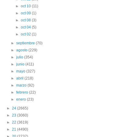
►
oct 10
(11)
►
oct 09
(1)
►
oct 08
(3)
►
oct 04
(5)
►
oct 02
(1)
►
septiembre
(70)
►
agosto
(229)
►
julio
(354)
►
junio
(411)
►
mayo
(327)
►
abril
(218)
►
marzo
(92)
►
febrero
(22)
►
enero
(23)
►
24
(2665)
►
23
(3060)
►
22
(3619)
►
21
(4490)
►
20
(2737)