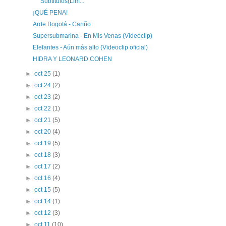
Subtitulos(Lim...
¡QUÉ PENA!
Arde Bogotá - Cariño
Supersubmarina - En Mis Venas (Videoclip)
Elefantes - Aún más alto (Videoclip oficial)
HIDRA Y LEONARD COHEN
►
oct 25
(1)
►
oct 24
(2)
►
oct 23
(2)
►
oct 22
(1)
►
oct 21
(5)
►
oct 20
(4)
►
oct 19
(5)
►
oct 18
(3)
►
oct 17
(2)
►
oct 16
(4)
►
oct 15
(5)
►
oct 14
(1)
►
oct 12
(3)
►
oct 11
(10)