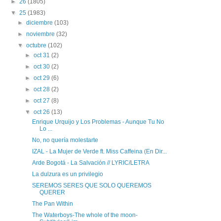
►
26
(1805)
▼
25
(1983)
►
diciembre
(103)
►
noviembre
(32)
▼
octubre
(102)
►
oct 31
(2)
►
oct 30
(2)
►
oct 29
(6)
►
oct 28
(2)
►
oct 27
(8)
▼
oct 26
(13)
Enrique Urquijo y Los Problemas - Aunque Tu No
Lo ...
No, no quería molestarte
IZAL - La Mujer de Verde ft. Miss Caffeina (En Dir...
Arde Bogotá - La Salvación // LYRIC/LETRA
La dulzura es un privilegio
SEREMOS SERES QUE SOLO QUEREMOS
QUERER
The Pan Within
The Waterboys-The whole of the moon-