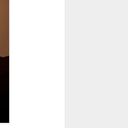
 “Canción de Salomón”
¿FELICES O NO FELICES?
Yo, lo que en verdad y en realidad añoro