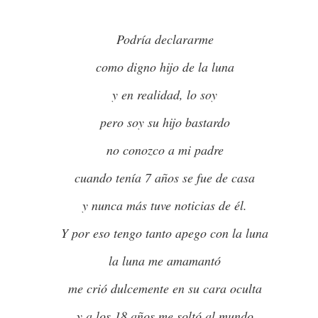
NO SOY UNA BALA, PERO TAMPOCO SOY DIANA D
David Sant
Podría declararme
como digno hijo de la luna
y en realidad, lo soy
pero soy su hijo bastardo
no conozco a mi padre
cuando tenía 7 años se fue de casa
NO HAY FUTURO, ESO DICEN ALGUNOS...
RREN
SERGIO DEL 
y nunca más tuve noticias de él.
Y por eso tengo tanto apego con la luna
la luna me amamantó
me crió dulcemente en su cara oculta
y a los 18 años me soltó al mundo