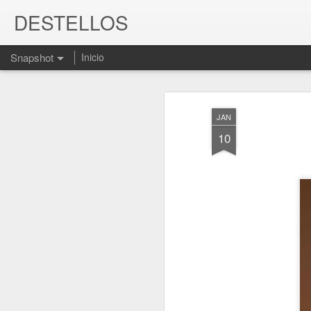
DESTELLOS
Snapshot
Inicio
JAN
10
LA BELLEZADE CADA 
José Hierro