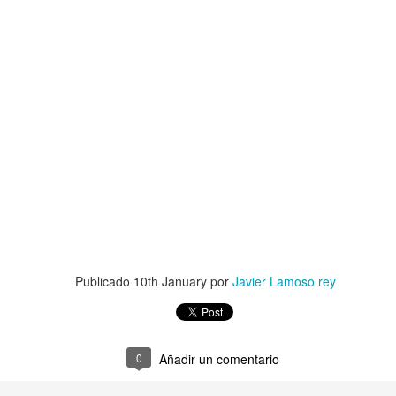
s aún curraba)
 EN MI PUEBLO DE CORCUBIÓN
UNA ADVERTENCIA MÁS
JUAN GOYTIS
Publicado
10th January
por
Javier Lamoso rey
0
Añadir un comentario