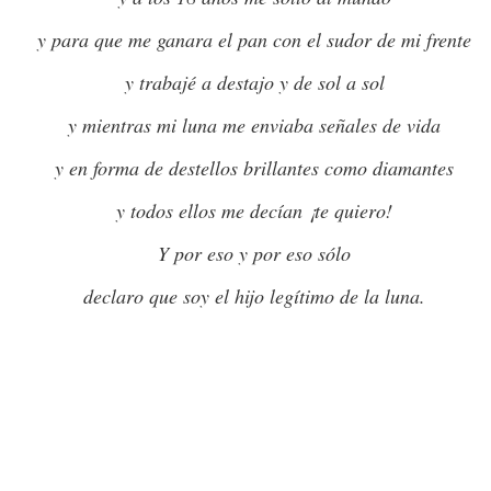
y para que me ganara el pan con el sudor de mi frente
y trabajé a destajo y de sol a sol
ANTONIO MUÑO
LO QUE SE VUELVE RAÍZ
y mientras mi luna me enviaba señales de vida
y en forma de destellos brillantes como diamantes
y todos ellos me decían ¡te quiero!
Y por eso y por eso sólo
declaro que soy el hijo legítimo de la luna.
ANA"
UNA VEZ ME ENAMORÉ DE UNA VOZ
NI AÚN AHO