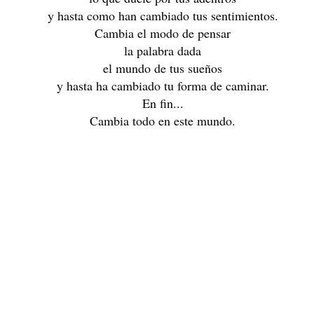
SINO FUE HOY, SERÁ MAÑANA
AGOSTO
y hasta como han cambiado tus sentimientos.
Cambia el modo de pensar
la palabra dada
el mundo de tus sueños
y hasta ha cambiado tu forma de caminar.
En fin...
Cambia todo en este mundo.
¿Cuántas veces fuí yo mismo?
PASA?
Walt Whitm