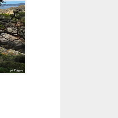
Y YA ESTÁ Y NO HAY MÁS QUE CONTAR
ME TEMO LO PEOR
Karmelo C. Iribarren