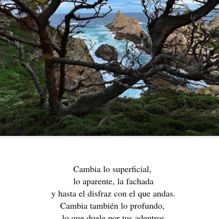
LA COSA FUE 
HOY EN DÍA HAY UNA LEGIÓN DE MATONES
HETE EN LA LUNA
Cambia lo superficial, 
lo aparente, la fachada
y hasta el disfraz con el que andas.
Cambia también lo profundo, 
NO TODOS SOMOS IGUALES
lo que duele por tus adentros