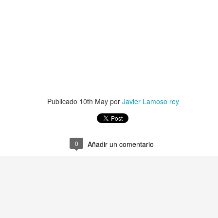
CUANDO....
TANTA BELLEZA...
Publicado
10th May
por
Javier Lamoso rey
0
Añadir un comentario
IENTO
¡BASTA!
UTOPÍA