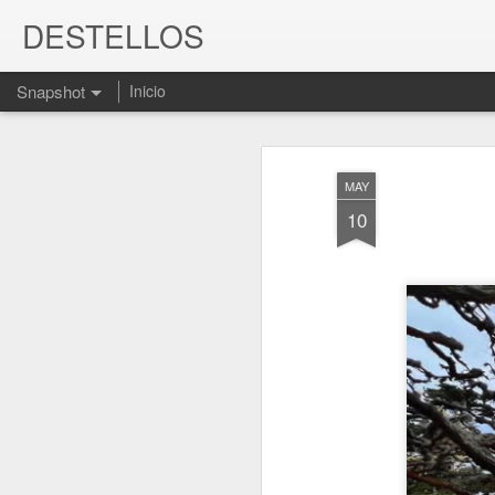
DESTELLOS
Snapshot
Inicio
MAY
10
MARIO BENEDETTI. Libro "El olvido está lleno de memoria"
JUEVES, MÁS CERCA 