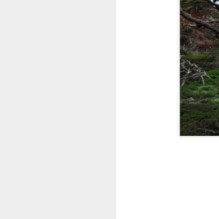
ANTONIO VEGA. "Lucha de Gigantes"
IMPACTO DE UN CO
ANTE LA JUSTICIA, 
¿MIEDO A QUERERME?