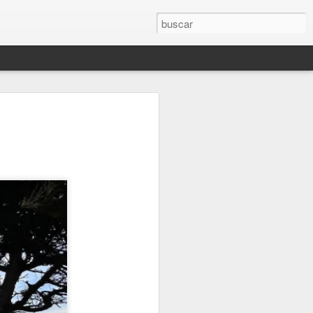
(2.021)
O
AMAPOLA