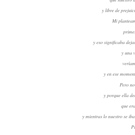
y libre de prejuic
Mi planteami
prime
y eso significaba deja
y una v
veríam
y en ese moment
Pero no
y porque ella de
que era
y mientras lo nuestro se iba
P