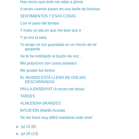
Hay veces que todo me sabe a gloria
A veces cuando paseo en una tarde de lluviosa
SENTIMIENTOS Y ESAS COSAS
Con el paso del tiempo
Y hubo un día en que me tuve que ir
Y yo era la bala
Yo tengo mi voz guardada en un rincón de mi
garganta
Se te ha redirigido al buzón de voz...
Mis prejuicios son casos aislados
Me gustan tus besos
EL MUNDO ESTÁ LLENO DE OVEJAS
DESCARRIADAS
PAULA ENSENYAT (A veces me besa).
TARDES
ALMUDENA GRANDES
INTUICIÓN (Martín Acosta)
Se me hace muy difícil mantener este nivel
►
jul 21
(8)
►
jul 20
(13)