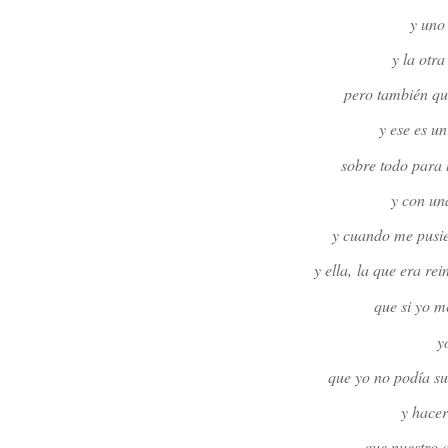
y uno 
y la otra
pero también qu
y ese es u
sobre todo para 
y con un
y cuando me pusie
y ella,
la que era rein
que si yo m
y
que yo no podía sus
y hacer
que nuestro a