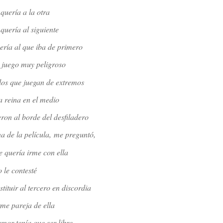
quería a la otra
 quería al siguiente
ería al que iba de primero
n juego muy peligroso
los que juegan de extremos
a reina en el medio
ron al borde del desfiladero
a de la película,
me preguntó,
e quería irme con ella
o le contesté
tituir al tercero en discordia
me pareja de ella
mor tenía que ser libre