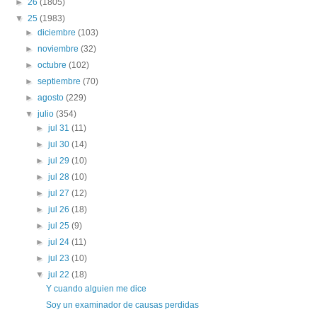
►
26
(1805)
▼
25
(1983)
►
diciembre
(103)
►
noviembre
(32)
►
octubre
(102)
►
septiembre
(70)
►
agosto
(229)
▼
julio
(354)
►
jul 31
(11)
►
jul 30
(14)
►
jul 29
(10)
►
jul 28
(10)
►
jul 27
(12)
►
jul 26
(18)
►
jul 25
(9)
►
jul 24
(11)
►
jul 23
(10)
▼
jul 22
(18)
Y cuando alguien me dice
Soy un examinador de causas perdidas