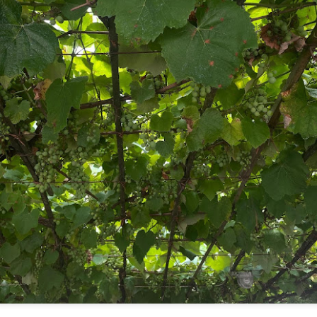
)
ANTONIO VEGA. 
AMAPOLA
STÁ Y NO HAY MÁS QUE CONTAR