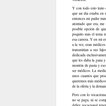
Y con todo esto trato
que un día estaba en 
entonces mi padre más
¿Cuántas veces fuí yo mismo?
Walt Whitman
atontado que era, me 
posible opción de qu
poquito más el tema m
esa carrera. Y en mi 
a la vez, eran médicos
transmitían a sus hij
dedicada exclusivament
que les daba la gana y
montón de pasta y eso 
ser médicos. La medic
unos cuantos que proc
queremos más médicos 
CUANDO....
de la oferta y la dema
TANTA BELLEZA...
Pero con lo vocaciona
no se paga, ni se com
deber vocacional tene