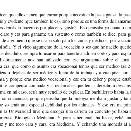
¿MIEDO A QUE
ME TEMO LO PEOR
en que ellos tienen que currar porque necesitan la pasta gansa, la pasta
io y evidente (que también lo es), sino porque es una forma de llamarnos
os demás lo hacemos por placer y gusto?...Eso pensaba yo cuando curr
e claro y era para ganarme un sustento o como también se dice, para 
 de argumento que se usaba sólo para los curas y médicos, por vocació
si sóla. Y el viejo argumento de la vocación o sea que he nacido queri
aba decidido, siempre lo usaron para tenerte atado en corto y para expl
Históricamente nos han utilizado con ese argumento sobre el tema 
a era, que como el asunto era vocacional tenías que ser médico las 24
endo dejabas de ser médico y fuera de tu trabajo y a cualquier hora d
Karmelo C. Iribarren
casa y porque eras médico vocacional y ese era tu deber y porque esta
PSIQUIATRAS 
i se compensa con nada y si reclamabas que tenías derecho a descansar
a en mi caso, sería muy sencillo de explicar. En bachillerato había la o
a rama ciencias, porque pensaba que la biología me iba a gustar y tam
e yo tenía una especial debilidad por los animales. Y ese era mi prin
 la Universidad tuve que escoger una carrera en concreto yo había e
arreras: Biología o Medicina. Y para saber cual iba hacer, eché un
uz y me tocó cara y cara, era Medicina. Y echando una moneda al air