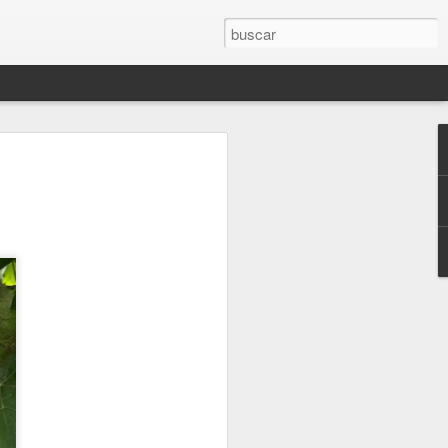
 Libro "El olvido está lleno de memoria".
JUEVES, MÁS CERCA DEL FINAL (2.021)