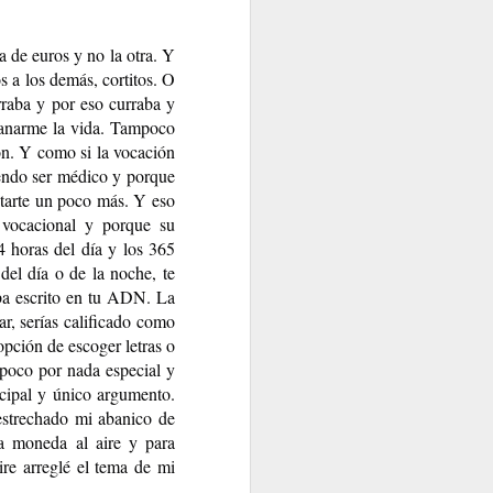
RERME?
 de euros y no la otra. Y 
 a los demás, cortitos. O 
aba y por eso curraba y 
ganarme la vida. Tampoco 
n. Y como si la vocación 
endo ser médico y porque 
otarte un poco más. Y eso 
vocacional y porque su 
 horas del día y los 365 
el día o de la noche, te 
ba escrito en tu ADN. La 
Y DEMÁS
Y ENTONCES ¿QUÉ PASA?
, serías calificado como 
pción de escoger letras o 
poco por nada especial y 
cipal y único argumento. 
strechado mi abanico de 
a moneda al aire y para 
e arreglé el tema de mi 