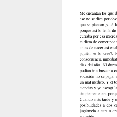
Me encantan los que dic
eso no se dice por obv
que se piensan ¿qué l
porque así lo tenía d
curraba por esa mierda
te diera de comer por 
antes de nacer así est
¿quién se lo cree?. 
consecuencia inmediat
días del año. Ni durmi
SINO FUE HOY, SERÁ MAÑANA
podían ir a buscar a 
AGOSTO
vocación no se paga, n
un mal médico. Y el tem
ciencias y yo escogí l
simplemente era porqu
Cuando más tarde y en
posibilidades a dos c
jugármela a cara o cr
vocación.