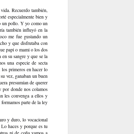
 vida. Recuerdo también, 
rté especialmente bien y 
 un pollo. Y yo como un 
OS DOS
a también influyó en la 
María Toca Cañedo.
poco me fue gustando un 
ho y que disfrutaba con 
ue papi o mami o los dos 
 en su sangre y que se la 
os una especie de secta 
 los primeros en hacer lo 
 su vez, ganaban un buen 
uera presumían de querer 
 y por donde nos colamos 
 les convenga a ellos y 
formamos parte de la ley 
A MI, QUE SOY EL VIENTO
 CADA SITIO
o y duro, lo vocacional 
 Lo haces y porque es tu 
tros ni de coña vamos a 