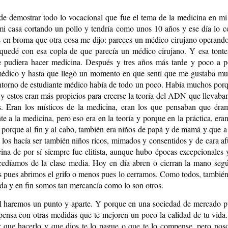
 de demostrar todo lo vocacional que fue el tema de la medicina en mi
mi casa cortando un pollo y tendría como unos 10 años y ese día lo co
 en broma que otra cosa me dijo: pareces un médico cirujano operando
ENTRE NOSOTR
LA BOMBA DE HIROSHIMA. (Por Osvaldo Bayer)
quedé con esa copla de que parecía un médico cirujano. Y esa tonterí
e pudiera hacer medicina. Después y tres años más tarde y poco a 
édico y hasta que llegó un momento en que sentí que me gustaba muc
entorno de estudiante médico había de todo un poco. Había muchos porq
 y estos eran más propicios para creerse la teoría del ADN que llevaban
os. Eran los místicos de la medicina, eran los que pensaban que éram
e a la medicina, pero eso era en la teoría y porque en la práctica, eran
 porque al fin y al cabo, también era niños de papá y de mamá y que a
los hacía ser también niños ricos, mimados y consentidos y de cara af
ina de por sí siempre fue elitista, aunque hubo épocas excepcionales
edíamos de la clase media. Hoy en día abren o cierran la mano según
pues abrimos el grifo o menos pues lo cerramos. Como todos, también 
nda y en fin somos tan mercancía como lo son otros.
LA BELLEZADE
José Hierro
l haremos un punto y aparte. Y porque en una sociedad de mercado pur
pensa con otras medidas que te mejoren un poco la calidad de tu vida.
r que hacerlo y que dios te lo pague o que te lo compense, pero noso