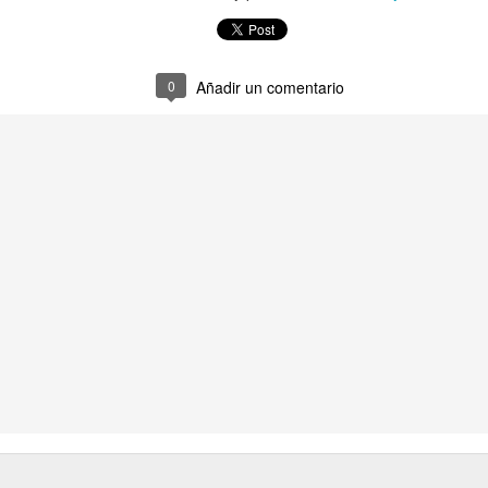
ME MORIRÉ EN
ICES?
LA ÚLTIMA NOCHE DEL ZIGEUNERLAGER. (Sobre el #P
0
Añadir un comentario
 en realidad añoro
KARMELO C. IRI
O DICHO DE OTRO MODO