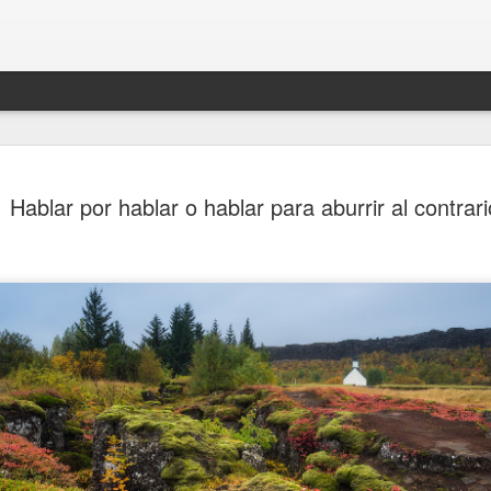
Hablar por hablar o hablar para aburrir al contrari
lez García.
Langston Hughes
EN AGOSTO DEL 2.021
MARIO BENEDETTI.