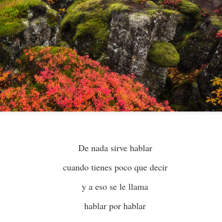
)
ANTONIO VEGA. 
AMAPOLA
De nada sirve hablar
cuando tienes poco que decir
y a eso se le llama
hablar por hablar
STÁ Y NO HAY MÁS QUE CONTAR