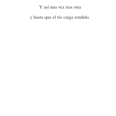
Y así una vez tras otra
y hasta que el tío caiga rendido.
ENTRE NOSOTR
LA BOMBA DE HIROSHIMA. (Por Osvaldo Bayer)
LA BELLEZADE
José Hierro