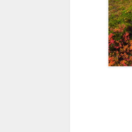
PRIMER DÍA DE VACACIONES DESPUÉS DE 6 AÑOS (2.021
FRIDA KAHLO
HOY EN DÍA HAY UNA LEGIÓN DE MATONES
LA COSA FUE Y YA E