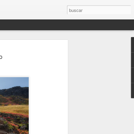
o
 Libro "El olvido está lleno de memoria".
JUEVES, MÁS CERCA DEL FINAL (2.021)