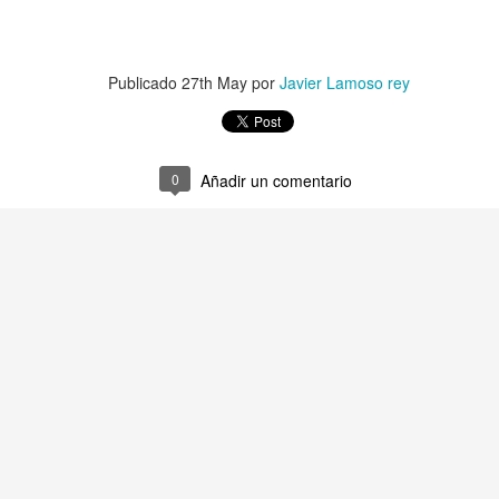
Publicado
27th May
por
Javier Lamoso rey
0
Añadir un comentario
Milán Kundera
LLEGADA AL MAR