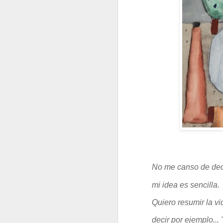
ANTONIO VEGA. "Lucha de Gigantes"
IMPACTO DE UN CO
No me canso de deci
mi idea es sencilla.
Quiero resumir la vi
ANTE LA JUSTICIA, 
¿MIEDO A QUERERME?
decir por ejemplo... 