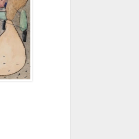
Y YA ESTÁ Y NO HAY MÁS QUE CONTAR
ME TEMO LO PEOR
Karmelo C. Iribarren