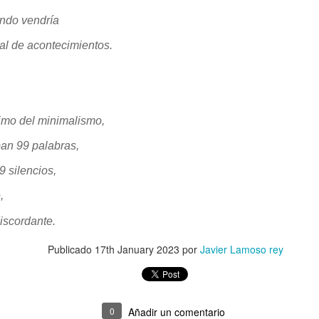
SINO FUE HOY, SERÁ MAÑANA
AGOSTO
undo vendría
al de acontecimientos.
ximo del minimalismo,
an 99 palabras,
9 silencios,
¿Cuántas veces fuí yo mismo?
PASA?
Walt Whitm
e,
discordante.
Publicado
17th January 2023
por
Javier Lamoso rey
0
Añadir un comentario