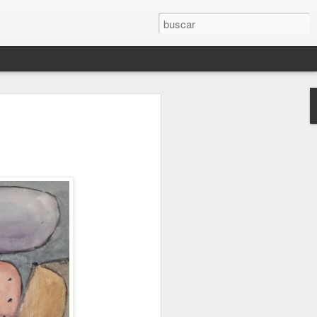
(2.021)
O
AMAPOLA