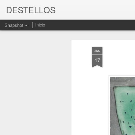
DESTELLOS
Snapshot
Inicio
JAN
17
MARIO BENEDETTI. Libro "El olvido está lleno de memoria"
JUEVES, MÁS CERCA 