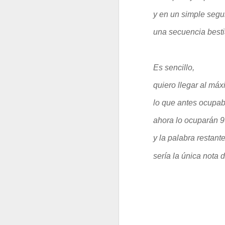
y en un simple seg
una secuencia besti
Es sencillo,
quiero llegar al má
lo que antes ocupab
ahora lo ocuparán 9
PSIQUIATRAS Y DEMÁS
Y ENTONCES ¿QUÉ 
y la palabra restant
sería la única nota 