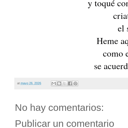
y toqué co
cria
el 
Heme aq
como e
se acuerd
at
mayo 26, 2026
No hay comentarios:
Publicar un comentario