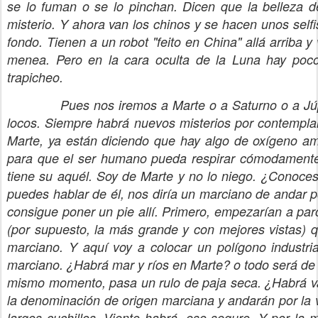
se lo fuman o se lo pinchan. Dicen que la belleza d
misterio. Y ahora van los chinos y se hacen unos selfi
fondo. Tienen a un robot "feito en China" allá arriba 
menea. Pero en la cara oculta de la Luna hay po
trapicheo.
Pues nos iremos a Marte o a Saturno o a Júpi
locos. Siempre habrá nuevos misterios por contemplar
Marte, ya están diciendo que hay algo de oxígeno am
para que el ser humano pueda respirar cómodamente.
tiene su aquél. Soy de Marte y no lo niego. ¿Conoce
puedes hablar de él, nos diría un marciano de andar p
consigue poner un pie allí. Primero, empezarían a par
(por supuesto, la más grande y con mejores vistas) 
marciano. Y aquí voy a colocar un polígono industri
marciano. ¿Habrá mar y ríos en Marte? o todo será de 
mismo momento, pasa un rulo de paja seca. ¿Habrá va
la denominación de origen marciana y andarán por la v
largos cuchillos. Viento habrá, eso seguro. Y por la