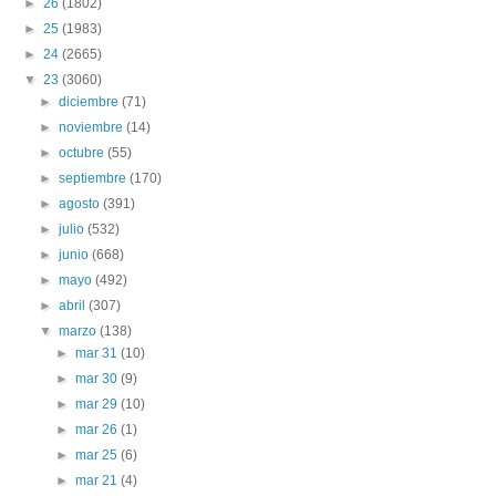
►
26
(1802)
►
25
(1983)
►
24
(2665)
▼
23
(3060)
►
diciembre
(71)
►
noviembre
(14)
►
octubre
(55)
►
septiembre
(170)
►
agosto
(391)
►
julio
(532)
►
junio
(668)
►
mayo
(492)
►
abril
(307)
▼
marzo
(138)
►
mar 31
(10)
►
mar 30
(9)
►
mar 29
(10)
►
mar 26
(1)
►
mar 25
(6)
►
mar 21
(4)