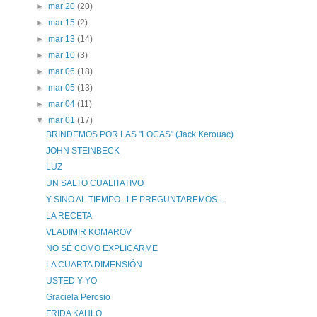
►
mar 20
(20)
►
mar 15
(2)
►
mar 13
(14)
►
mar 10
(3)
►
mar 06
(18)
►
mar 05
(13)
►
mar 04
(11)
▼
mar 01
(17)
BRINDEMOS POR LAS "LOCAS" (Jack Kerouac)
JOHN STEINBECK
LUZ
UN SALTO CUALITATIVO
Y SINO AL TIEMPO...LE PREGUNTAREMOS...
LA RECETA
VLADIMIR KOMAROV
NO SÉ COMO EXPLICARME
LA CUARTA DIMENSIÓN
USTED Y YO
Graciela Perosio
FRIDA KAHLO