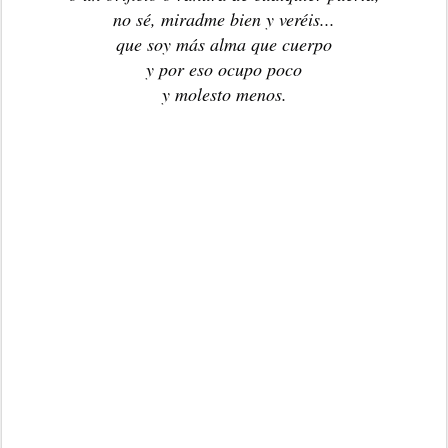
no sé, miradme bien y veréis...
que soy más alma que cuerpo
y por eso ocupo poco
y molesto menos.