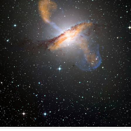
)
ANTONIO VEGA. 
AMAPOLA
STÁ Y NO HAY MÁS QUE CONTAR