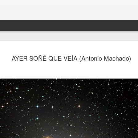
AYER SOÑÉ QUE VEÍA (Antonio Machado)
lez García.
Langston Hughes
EN AGOSTO DEL 2.021
MARIO BENEDETTI.