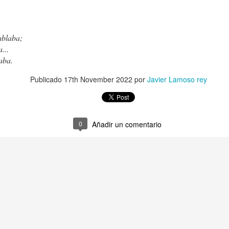
¿MIEDO A QUE
ME TEMO LO PEOR
ablaba;
...
aba.
Publicado
17th November 2022
por
Javier Lamoso rey
0
Añadir un comentario
Karmelo C. Iribarren
PSIQUIATRAS 