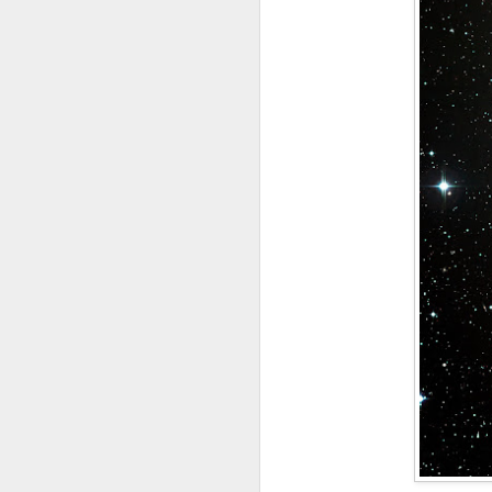
PRIMER DÍA DE VACACIONES DESPUÉS DE 6 AÑOS (2.021
FRIDA KAHLO
HOY EN DÍA HAY UNA LEGIÓN DE MATONES
LA COSA FUE Y YA E