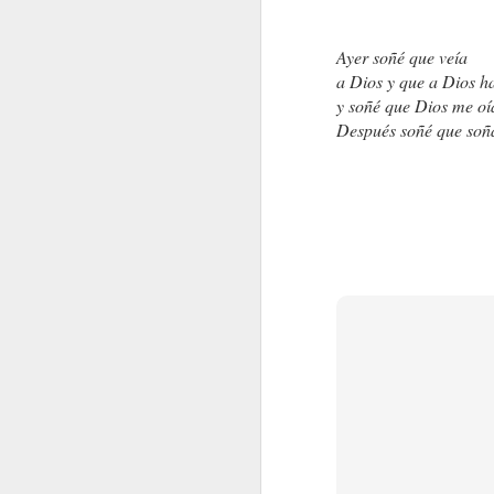
Ayer soñé que veía
a Dios y que a Dios h
y soñé que Dios me oía
Después soñé que soñ
SINO FUE HOY, SERÁ MAÑANA
AGOSTO