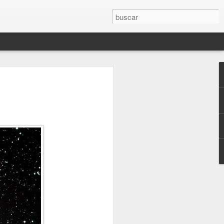
 Libro "El olvido está lleno de memoria".
JUEVES, MÁS CERCA DEL FINAL (2.021)