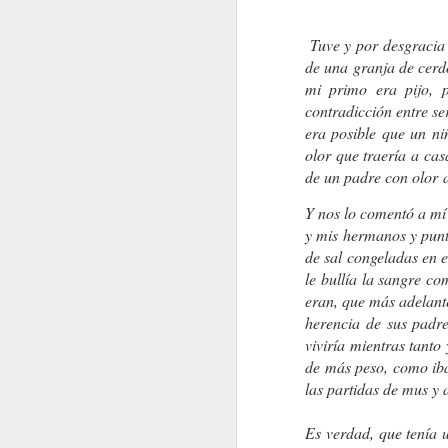
Tuve y por desgracia 
de una granja de cerd
mi primo era pijo, p
contradicción entre se
era posible que un n
olor que traería a ca
de un padre con olor 
Y nos lo comentó a mí 
y mis hermanos y punt
de sal congeladas en e
SINO FUE HOY, SERÁ MAÑANA
AGOSTO
le bullía la sangre co
eran, que más adelante
herencia de sus padre
viviría mientras tanto
de más peso, como iba
las partidas de mus y 
Es verdad, que tenía 