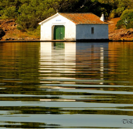
)
ANTONIO VEGA. 
AMAPOLA
STÁ Y NO HAY MÁS QUE CONTAR