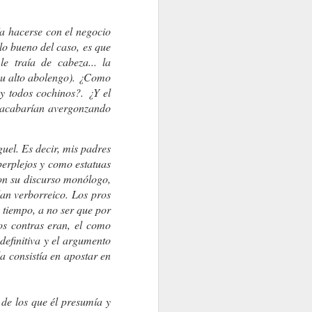
RERME?
ía hacerse con el negocio
lo bueno del caso, es que
e traía de cabeza... la
 su alto abolengo). ¿Como
y todos cochinos?. ¿Y el
se acabarían avergonzando
guel. Es decir, mis padres
erplejos y como estatuas
con su discurso monólogo,
Y DEMÁS
Y ENTONCES ¿QUÉ PASA?
plan verborreico. Los pros
u tiempo, a no ser que por
os contras eran, el como
 definitiva y el argumento
a consistía en apostar en
de los que él presumía y