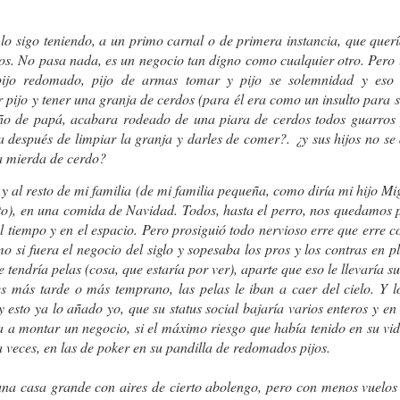
¿MIEDO A QUE
ME TEMO LO PEOR
lo sigo teniendo, a un primo carnal o de primera instancia, que quer
os. No pasa nada, es un negocio tan digno como cualquier otro. Pero 
ijo redomado, pijo de armas tomar y pijo se solemnidad y eso l
r pijo y tener una granja de cerdos (para él era como un insulto para
iño de papá, acabara rodeado de una piara de cerdos todos guarros 
sa después de limpiar la granja y darles de comer?. ¿y sus hijos no 
a mierda de cerdo?
y al resto de mi familia (de mi familia pequeña, como diría mi hijo Mi
o), en una comida de Navidad. Todos, hasta el perro, nos quedamos p
l tiempo y en el espacio. Pero prosiguió todo nervioso erre que erre 
Karmelo C. Iribarren
PSIQUIATRAS 
mo si fuera el negocio del siglo y sopesaba los pros y los contras en 
 tendría pelas (cosa, que estaría por ver), aparte que eso le llevaría s
s más tarde o más temprano, las pelas le iban a caer del cielo. Y l
 y esto ya lo añado yo, que su status social bajaría varios enteros y en
 a montar un negocio, si el máximo riesgo que había tenido en su vid
a veces, en las de poker en su pandilla de redomados pijos.
una casa grande con aires de cierto abolengo, pero con menos vuelos 