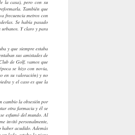
e la casa), pero con su
 reformarla. También que
iva frecuencia metros con
nderlas. Se había pasado
OS DOS
s urbanos. Y claro y para
María Toca Cañedo.
jaba y que siempre estaba
entaban sus amistades de
 Club de Golf, vamos que
época se hizo con novia,
o en su valoración) y no
iedra y el caso es que la
n cambio la obsesión por
tar otra farmacia y él se
A MI, QUE SOY EL VIENTO
 CADA SITIO
o se esfumó del mundo. Al
me invitó personalmente,
no haber acudido. Además
e un lado, estaba la piara