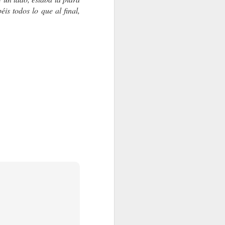
is todos lo que al final,
. José Hierro
ÉLITES Y SECTAS