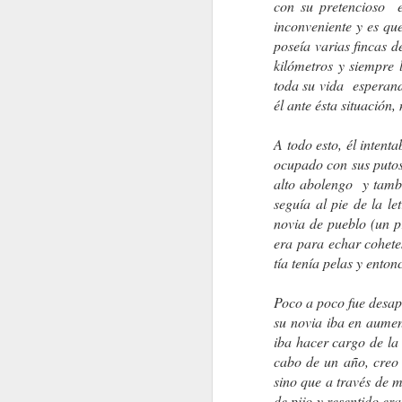
con su pretencioso e
inconveniente y es qu
poseía varias fincas d
kilómetros y siempre
¿Cuántas veces fuí yo mismo?
Walt Whitman
toda su vida esperando
él ante ésta situación
A todo esto, él intent
ocupado con sus putos
alto abolengo y tambi
seguía al pie de la l
novia de pueblo (un p
era para echar cohete
tía tenía pelas y ento
Poco a poco fue desap
su novia iba en aumen
CUANDO....
TANTA BELLEZA...
iba hacer cargo de la 
cabo de un año, creo 
sino que a través de 
de pijo y resentido er