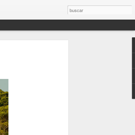
 Libro "El olvido está lleno de memoria".
JUEVES, MÁS CERCA DEL FINAL (2.021)