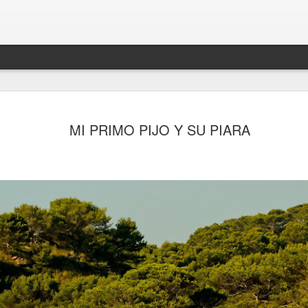
MI PRIMO PIJO Y SU PIARA
lez García.
Langston Hughes
EN AGOSTO DEL 2.021
MARIO BENEDETTI.