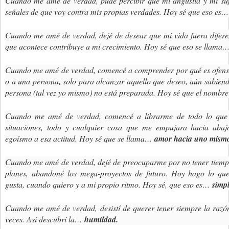
Cuando me amé de verdad, pude percibir que mi angustia y mi suf
estaba en el lugar correcto y en el momento preciso. Y entonces, pu
señales de que voy contra mis propias verdades. Hoy sé que eso es…
tiene nombre…
autoestima
.
Cuando me amé de verdad, dejé de desear que mi vida fuera difere
que acontece contribuye a mi crecimiento. Hoy sé que eso se llama
Cuando me amé de verdad, comencé a comprender por qué es ofensiv
o a una persona, solo para alcanzar aquello que deseo, aún sabien
persona (tal vez yo mismo) no está preparada. Hoy sé que el nombr
Cuando me amé de verdad, comencé a librarme de todo lo que n
situaciones, todo y cualquier cosa que me empujara hacia abajo
egoísmo a esa actitud. Hoy sé que se llama…
amor hacia uno mism
Cuando me amé de verdad, dejé de preocuparme por no tener tiempo 
planes, abandoné los mega-proyectos de futuro. Hoy hago lo que
gusta, cuando quiero y a mi propio ritmo. Hoy sé, que eso es…
simpl
Cuando me amé de verdad, desistí de querer tener siempre la razó
veces. Así descubrí la…
humildad.