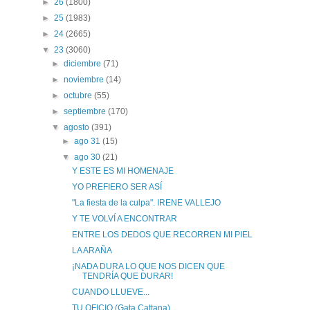
►
26
(1800)
►
25
(1983)
►
24
(2665)
▼
23
(3060)
►
diciembre
(71)
►
noviembre
(14)
►
octubre
(55)
►
septiembre
(170)
▼
agosto
(391)
►
ago 31
(15)
▼
ago 30
(21)
Y ESTE ES MI HOMENAJE
YO PREFIERO SER ASÍ
"La fiesta de la culpa". IRENE VALLEJO
Y TE VOLVÍ A ENCONTRAR
ENTRE LOS DEDOS QUE RECORREN MI PIEL
LA ARAÑA
¡NADA DURA LO QUE NOS DICEN QUE
TENDRÍA QUE DURAR!
CUANDO LLUEVE...
TU OFICIO (Gata Cattana)