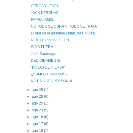
CERCA Y LEJOS
JACK KEROUAC
FAYAD JAMIS.
NO TODO SE CURA NI TODO SE TRATA
El olor de la gasolina (Juan José Millás)
ROKU (Blog "Glup 2.0")
SI YO FUERA
José Saramago
DECIDIDAMENTE...
"HOJAS DE HIERBA"
¿SOMOS HUMANOS?
NO ES NADA PERSONAL
►
ago 29
(1)
►
ago 28
(6)
►
ago 25
(1)
►
ago 23
(5)
►
ago 18
(8)
►
ago 17
(6)
►
ago 16
(1)