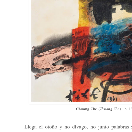
Chuang Che
(
Zhuang Zhe
)
b. 1
Llega el otoño y no divago, no junto palabras 