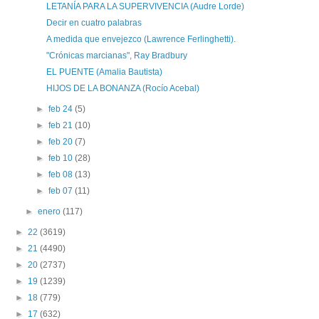
LETANÍA PARA LA SUPERVIVENCIA (Audre Lorde)
Decir en cuatro palabras
A medida que envejezco (Lawrence Ferlinghetti).
"Crónicas marcianas", Ray Bradbury
EL PUENTE (Amalia Bautista)
HIJOS DE LA BONANZA (Rocío Acebal)
►
feb 24
(5)
►
feb 21
(10)
►
feb 20
(7)
►
feb 10
(28)
►
feb 08
(13)
►
feb 07
(11)
►
enero
(117)
►
22
(3619)
►
21
(4490)
►
20
(2737)
►
19
(1239)
►
18
(779)
►
17
(632)