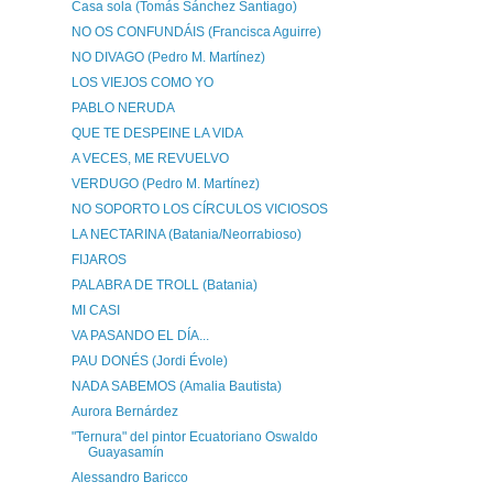
Casa sola (Tomás Sánchez Santiago)
NO OS CONFUNDÁIS (Francisca Aguirre)
NO DIVAGO (Pedro M. Martínez)
LOS VIEJOS COMO YO
PABLO NERUDA
QUE TE DESPEINE LA VIDA
A VECES, ME REVUELVO
VERDUGO (Pedro M. Martínez)
NO SOPORTO LOS CÍRCULOS VICIOSOS
LA NECTARINA (Batania/Neorrabioso)
FIJAROS
PALABRA DE TROLL (Batania)
MI CASI
VA PASANDO EL DÍA...
PAU DONÉS (Jordi Évole)
NADA SABEMOS (Amalia Bautista)
Aurora Bernárdez
"Ternura" del pintor Ecuatoriano Oswaldo
Guayasamín
Alessandro Baricco