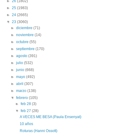
►
26
(1802)
►
25
(1983)
►
24
(2665)
▼
23
(3060)
►
diciembre
(71)
►
noviembre
(14)
►
octubre
(55)
►
septiembre
(170)
►
agosto
(391)
►
julio
(532)
►
junio
(668)
►
mayo
(492)
►
abril
(307)
►
marzo
(138)
▼
febrero
(105)
►
feb 28
(3)
▼
feb 27
(28)
A VECES ME BESA (Paula Ensenyat)
10 años
Roturas (Hanni Ossott)