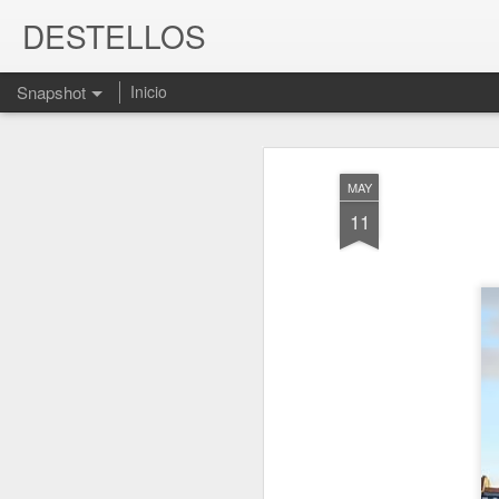
DESTELLOS
Snapshot
Inicio
MAY
11
Toni Morrison | “Canc
ÉLITES Y SECTAS