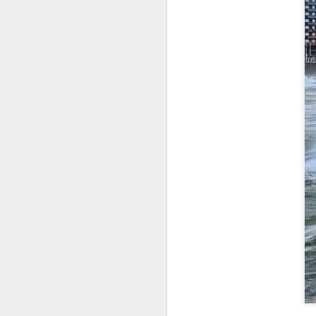
NO SOY UNA BALA, PERO TAMPOCO SOY DIANA DE NADI
David Sant
NO HAY FUTURO, ESO DICEN ALGUNOS...
SERGIO DEL MOLINO