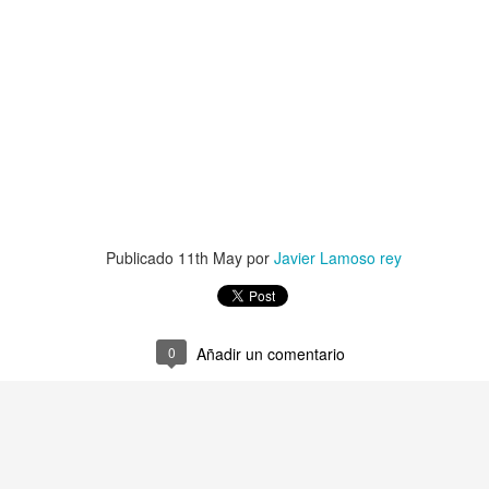
OTRA MIERDA DE 
Y ahora y sin darme cuenta de ello
Publicado
11th May
por
Javier Lamoso rey
0
Añadir un comentario
PRIMERO LOS DE
Anaïs Nin