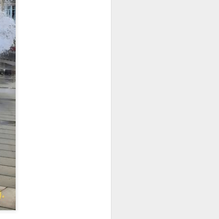
OTRO MODO
KARMELO C. IRIBARREN
¿COMO ERA POSIBLE?