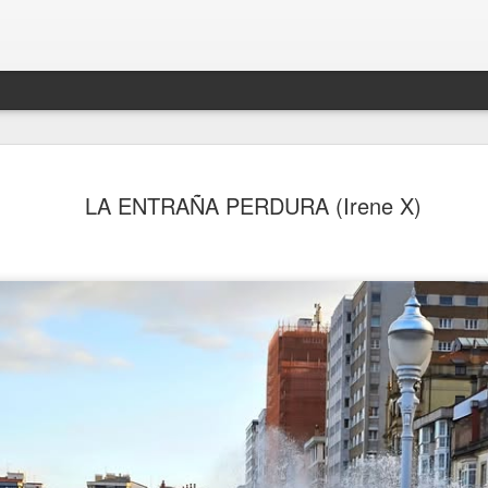
LA ENTRAÑA PERDURA (Irene X)
¿FELICES O NO FELICES?
ión de Salomón”
LA ÚLTIMA NOCH