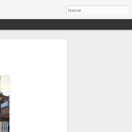
E DEL ZIGEUNERLAGER. (Sobre el #Porrajmos, el #GenocidioGitan
ME MORIRÉ EN PLENO VERANO Y EN UNA OL