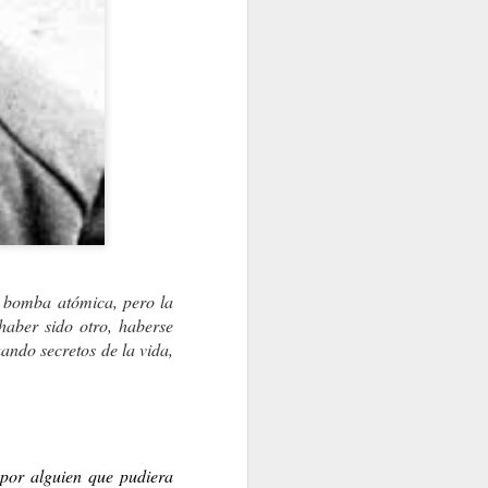
"Lucha de Gigantes"
IMPACTO DE UN COHETE EN LA LUNA
a bomba atómica, pero la
haber sido otro, haberse
ando secretos de la vida,
 por alguien que pudiera
ANTE LA JUSTICIA, NO TODOS SOMOS IGUAL