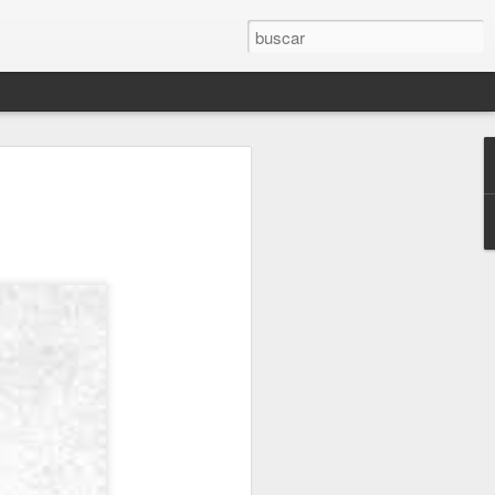
 Libro "El olvido está lleno de memoria".
JUEVES, MÁS CERCA DEL FINAL (2.021)