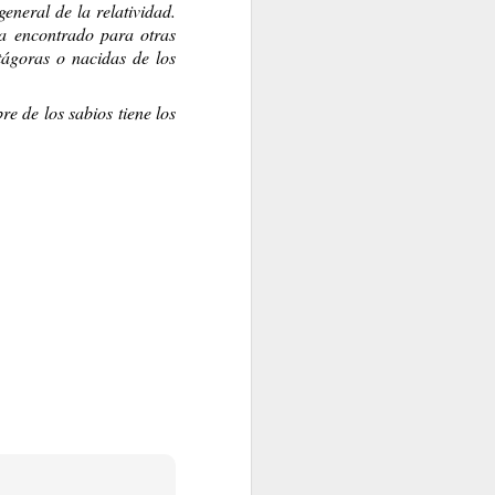
RERME?
eneral de la relatividad.
a encontrado para otras
tágoras o nacidas de los
re de los sabios tiene los
Y DEMÁS
Y ENTONCES ¿QUÉ PASA?