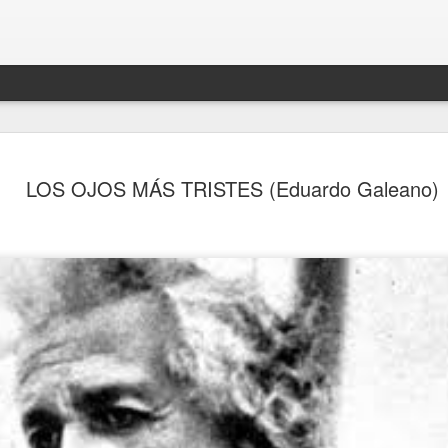
LOS OJOS MÁS TRISTES (Eduardo Galeano)
lez García.
Langston Hughes
EN AGOSTO DEL 2.021
MARIO BENEDETTI.