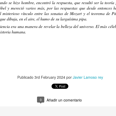
¿MIEDO A QUE
ME TEMO LO PEOR
do se hizo hombre, encontró la respuesta, que resultó ser la teoría g
bel y mereció varios más, por las respuestas que desde entonces h
l misterioso vínculo entre las sonatas de Mozart y el teorema de Pi
que dibuja, en el aire, el humo de su larguísima pipa.
ciencia era una manera de revelar la belleza del universo. El más céleb
 historia humana.
Karmelo C. Iribarren
PSIQUIATRAS 
Publicado
3rd February 2024
por
Javier Lamoso rey
0
Añadir un comentario