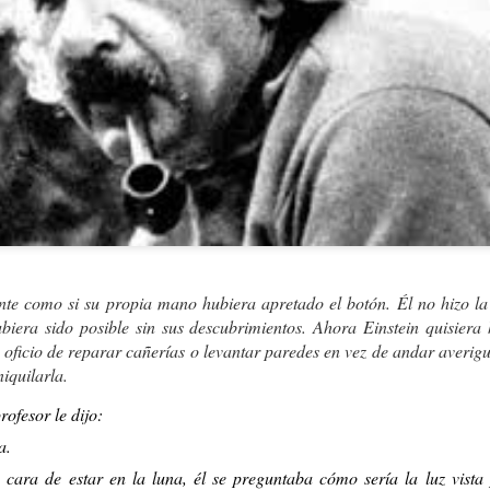
)
ANTONIO VEGA. 
AMAPOLA
iente como si su propia mano hubiera apretado el botón. Él no hizo l
era sido posible sin sus descubrimientos. Ahora Einstein quisiera 
 oficio de reparar cañerías o levantar paredes en vez de andar averigu
iquilarla.
ofesor le dijo:
a.
cara de estar en la luna, él se preguntaba cómo sería la luz vista
STÁ Y NO HAY MÁS QUE CONTAR