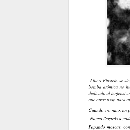
PRIMER DÍA DE VACACIONES DESPUÉS DE 6 AÑOS (2.021
FRIDA KAHLO
Albert Einstein se s
bomba atómica no hubi
dedicado al inofensivo
que otros usan para an
Cuando era niño, un pr
-Nunca llegarás a nad
HOY EN DÍA HAY UNA LEGIÓN DE MATONES
Papando moscas, con 
LA COSA FUE Y YA E