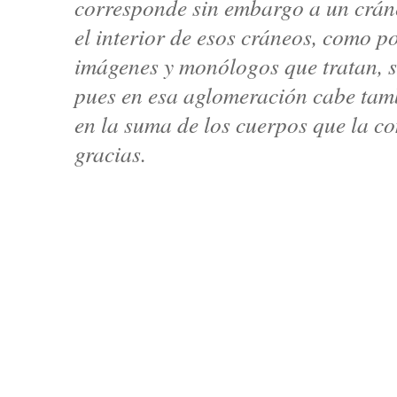
corresponde sin embargo a un cráne
el interior de esos cráneos, como po
imágenes y monólogos que tratan, s
pues en esa aglomeración cabe tam
en la suma de los cuerpos que la c
gracias.
T
o
d
a
s
l
a
s
r
e
a