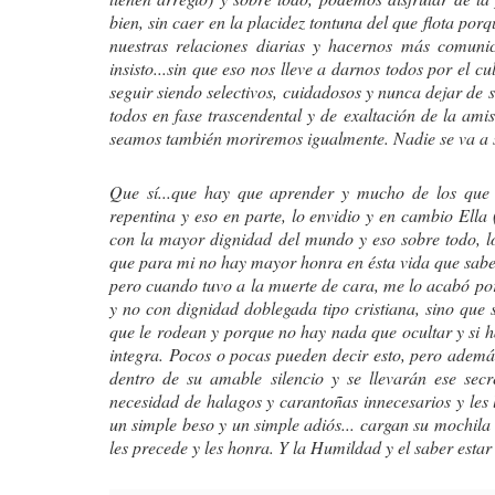
bien, sin caer en la placidez tontuna del que flota porq
nuestras relaciones diarias y hacernos más comuni
insisto...sin que eso nos lleve a darnos todos por el c
seguir siendo selectivos, cuidadosos y nunca dejar de
todos en fase trascendental y de exaltación de la am
seamos también moriremos igualmente. Nadie se va a s
Que sí...que hay que aprender y mucho de los que s
repentina y eso en parte, lo envidio y en cambio Ella 
con la mayor dignidad del mundo y eso sobre todo, l
que para mi no hay mayor honra en ésta vida que saber
pero cuando tuvo a la muerte de cara, me lo acabó po
y no con dignidad doblegada tipo cristiana, sino que 
que le rodean y porque no hay nada que ocultar y si h
integra. Pocos o pocas pueden decir esto, pero ademá
dentro de su amable silencio y se llevarán ese secr
necesidad de halagos y carantoñas innecesarios y les
un simple beso y un simple adiós... cargan su mochila 
les precede y les honra. Y la Humildad y el saber esta