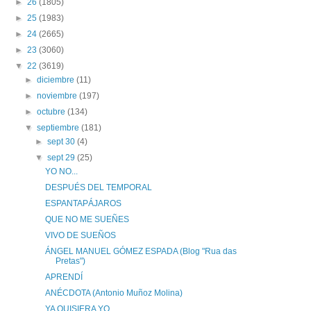
►
26
(1805)
►
25
(1983)
►
24
(2665)
►
23
(3060)
▼
22
(3619)
►
diciembre
(11)
►
noviembre
(197)
►
octubre
(134)
▼
septiembre
(181)
►
sept 30
(4)
▼
sept 29
(25)
YO NO...
DESPUÉS DEL TEMPORAL
ESPANTAPÁJAROS
QUE NO ME SUEÑES
VIVO DE SUEÑOS
ÁNGEL MANUEL GÓMEZ ESPADA (Blog "Rua das
Pretas")
APRENDÍ
ANÉCDOTA (Antonio Muñoz Molina)
YA QUISIERA YO