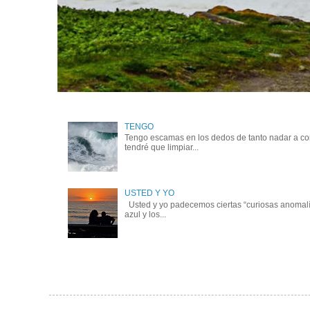
TENGO
Tengo escamas en los dedos de tanto nadar a cont
tendré que limpiar...
USTED Y YO
Usted y yo padecemos ciertas “curiosas anomalía
azul y los...