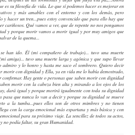
ue es su filosofía de vida. Lo que sí podemos hacer es mejorar en 
cativos y más amables con el entorno y con los demás, pero 
ulo y hacer un tren...pues estoy convencido que para ello hay que 
 ser cariñosos. Qué vamos a ver, que de repente no nos pongamos 
istad y porque morir vamos a morir igual y por muy amigos que 
alvar de la quema...
e han ido. Él (mi compañero de trabajo)... tuvo una muerte 
(mi amiga)... tuvo una muerte larga y agónica y que supo llevar 
o admiro y lo honro y hasta me saco el sombrero. Quiero decir 
 morir con dignidad y Ella, ya en vida me lo había demostrado, 
r confirmar. Hay gente o personas que saben morir con dignidad 
saben morir con la cabeza bien alta y mirando a los ojos de los 
ay, dará igual y porque morirá igualmente con toda su dignidad 
s pasa que nunca lo van a decir y porque su dignidad se mueve 
eto a la tumba...pues ellos son de otros mimbres y no tienen 
 llega con la carga emocional más espartana y más básica y con 
emocional para su próximo viaje. La sencillez de todos su actos, 
r y no podía faltar, su gran Humanidad.