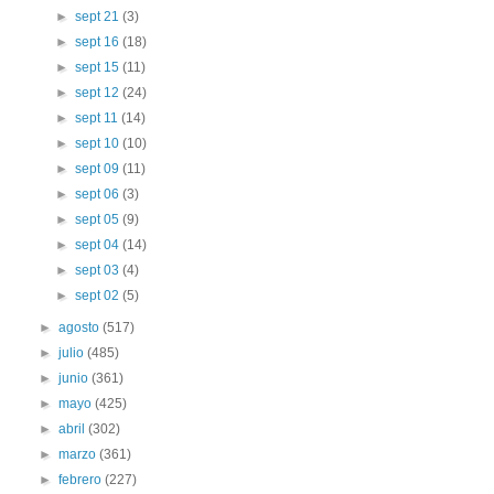
►
sept 21
(3)
►
sept 16
(18)
►
sept 15
(11)
►
sept 12
(24)
►
sept 11
(14)
►
sept 10
(10)
►
sept 09
(11)
►
sept 06
(3)
►
sept 05
(9)
►
sept 04
(14)
►
sept 03
(4)
►
sept 02
(5)
►
agosto
(517)
►
julio
(485)
►
junio
(361)
►
mayo
(425)
►
abril
(302)
►
marzo
(361)
►
febrero
(227)