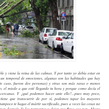
e y viene la reina de las calmas. Y por tanto yo debía estar en 
un temporal de emociones, algunas son las habituales que hay 
te caso, fueron dos personas) y otras son más raras o menos 
o, el miedo a que esté llegando tu hora y porque como decía el 
 cercanas. Y ¿qué podemos hacer ante ello?...pues muy poco, 
iene que transcurrir de por sí, podemos tapar los mayores 
mpoco te hagas el mártir sacrificado, pues a veces las cosas no 
 paz después de las tormentas y dejar que fluya esa paz...Ahora 