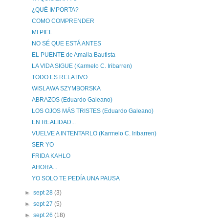
¿QUÉ IMPORTA?
COMO COMPRENDER
MI PIEL
NO SÉ QUE ESTÁ ANTES
EL PUENTE de Amalia Bautista
LA VIDA SIGUE (Karmelo C. Iribarren)
TODO ES RELATIVO
WISLAWA SZYMBORSKA
ABRAZOS (Eduardo Galeano)
LOS OJOS MÁS TRISTES (Eduardo Galeano)
EN REALIDAD...
VUELVE A INTENTARLO (Karmelo C. Iribarren)
SER YO
FRIDA KAHLO
AHORA...
YO SOLO TE PEDÍA UNA PAUSA
►
sept 28
(3)
►
sept 27
(5)
►
sept 26
(18)