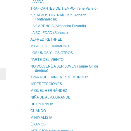
LA VIDA...
TRAFICANTES DE TIEMPO (Irene Vallejo)
"ESTAMOS DISTRAÍDOS" (Roberto
Fontanarrosa)
LA CARENCIA (Alejandra Pizarnik)
LA SOLEDAD (Séneca)
ALFRED RETHHEL
MIGUEL DE UNAMUNO
LOS UNOS Y LOS OTROS
PARTE DEL VIENTO
NO VOLVERÉ A SER JOVEN (Jaime Gil de
Biedma)
¿PARA QUE VINE A ÉSTE MUNDO?
IMPERFECCIONES
MIGUEL HERNÁNDEZ
NIÑA DE ALMA GRANDE
DE ENTRADA...
CUANDO...
MINIMALISTA
ÉRAMOS