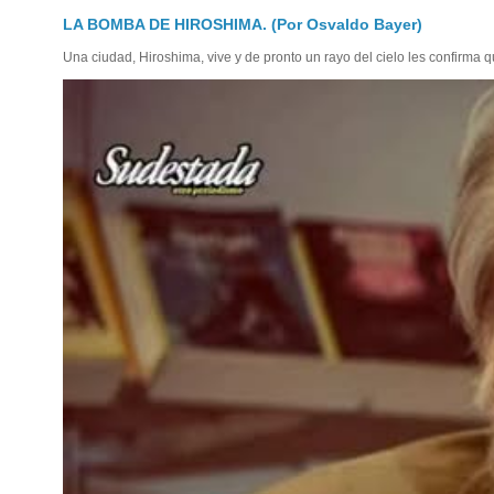
LA BOMBA DE HIROSHIMA. (Por Osvaldo Bayer)
Una ciudad, Hiroshima, vive y de pronto un rayo del cielo les confirma qu