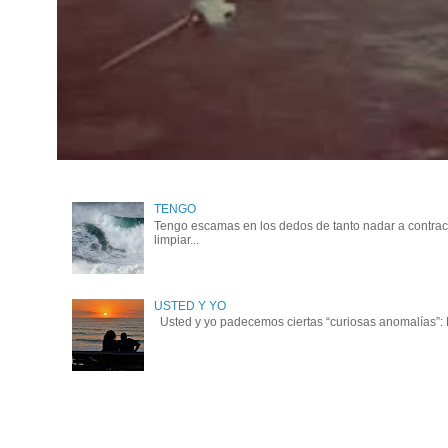
TENGO
Tengo escamas en los dedos de tanto nadar a contraco
limpiar...
USTED Y YO
Usted y yo padecemos ciertas “curiosas anomalías”: No