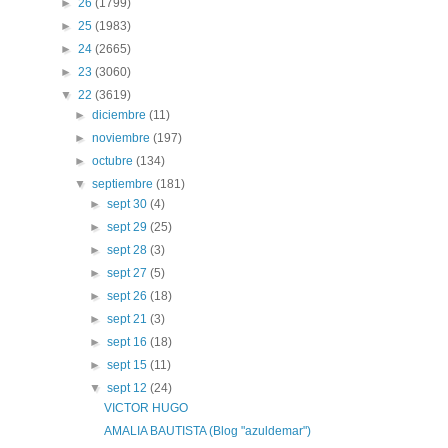
►
26
(1799)
►
25
(1983)
►
24
(2665)
►
23
(3060)
▼
22
(3619)
►
diciembre
(11)
►
noviembre
(197)
►
octubre
(134)
▼
septiembre
(181)
►
sept 30
(4)
►
sept 29
(25)
►
sept 28
(3)
►
sept 27
(5)
►
sept 26
(18)
►
sept 21
(3)
►
sept 16
(18)
►
sept 15
(11)
▼
sept 12
(24)
VICTOR HUGO
AMALIA BAUTISTA (Blog "azuldemar")