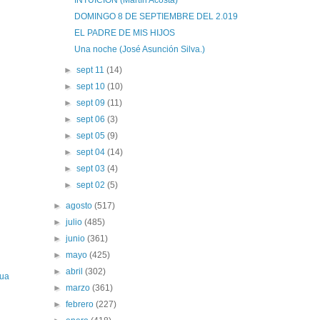
INTUICIÓN (Martín Acosta)
DOMINGO 8 DE SEPTIEMBRE DEL 2.019
EL PADRE DE MIS HIJOS
Una noche (José Asunción Silva.)
►
sept 11
(14)
►
sept 10
(10)
►
sept 09
(11)
►
sept 06
(3)
►
sept 05
(9)
►
sept 04
(14)
►
sept 03
(4)
►
sept 02
(5)
►
agosto
(517)
►
julio
(485)
►
junio
(361)
►
mayo
(425)
►
abril
(302)
gua
►
marzo
(361)
►
febrero
(227)