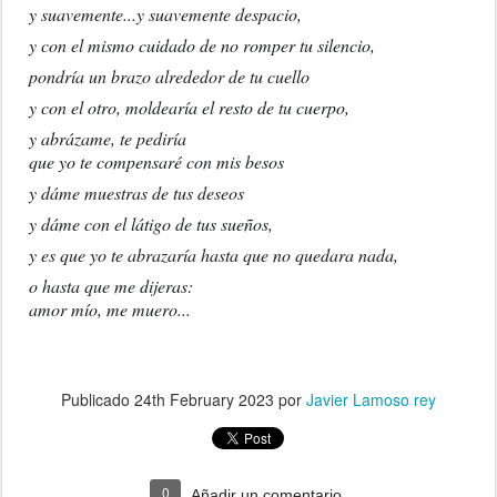
y 
suavemente...y suavemente despacio,
y con el mismo cuidado de no romper tu silencio,
pondría un brazo alrededor de tu cuello
y con el otro, moldearía el resto de tu cuerpo,
y abrázame, te pediría
que yo te compensaré con mis besos
y dáme muestras de tus deseos
y dáme con el látigo de tus sueños,
y es que yo te abrazaría hasta que no quedara nada,
o hasta que me dijeras: 
amor mío, me muero...
T
o
d
Publicado
24th February 2023
por
Javier Lamoso rey
a
s
l
a
s
0
Añadir un comentario