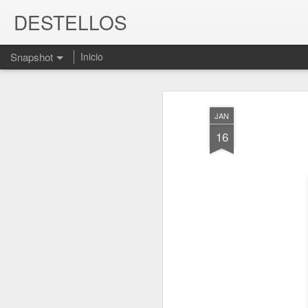
DESTELLOS
Snapshot
Inicio
JAN
16
LA BELLEZADE CADA 
José Hierro