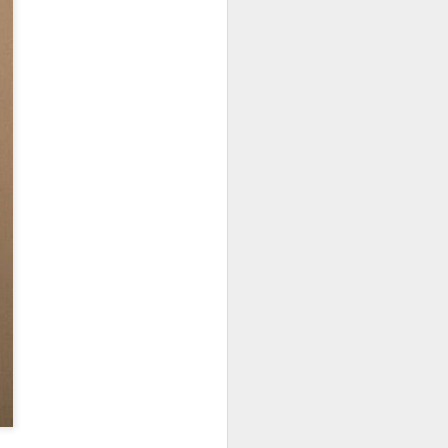
 “Canción de Salomón”
¿FELICES O NO FELICES?
Yo, lo que en verdad y en realidad añoro