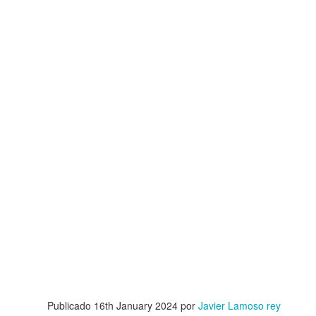
ANTONIO MUÑO
LO QUE SE VUELVE RAÍZ
ANA"
UNA VEZ ME ENAMORÉ DE UNA VOZ
NI AÚN AHO
Publicado
16th January 2024
por
Javier Lamoso rey