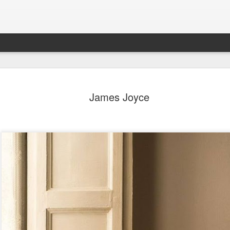
James Joyce
A MI, QUE SOY EL VIENTO
SITIO
¡BASTA!