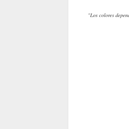
"Los colores depend
O DICHO DE OTRO MODO
KARMELO C. IRIBA