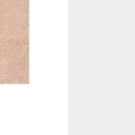
n
LA BOMBA DE HIROSHIMA. (Por Osvaldo Bayer)
José Hierro