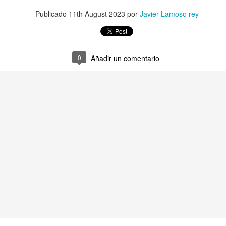
Publicado
11th August 2023
por
Javier Lamoso rey
0
Añadir un comentario
O DICEN ALGUNOS...
SERGIO DEL MOLINO
SE ME FUERON L