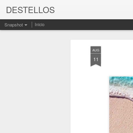
DESTELLOS
Snapshot
Inicio
AUG
11
¿MIEDO A QUERERME?
ANTE LA JUSTICIA,