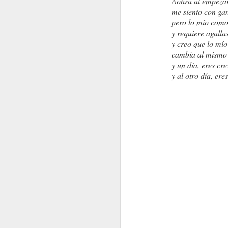
Aohra al empezar
me siento con gan
pero lo mío como l
y requiere agalla
y creo que lo mí
cambia al mismo 
y un día, eres cre
y al otro día, er
LA BELLEZADE CADA SITIO
A MI, QUE SOY EL V