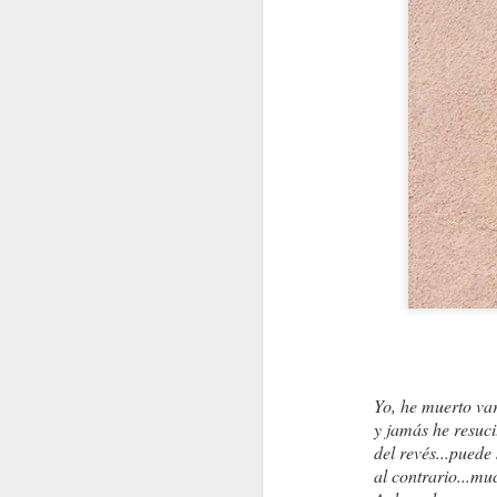
PSIQUIATRAS Y DEMÁS
Y ENTONCES ¿QUÉ 
Yo, he muerto var
y jamás he resuc
del revés...puede 
al
contrario...mu
ENTRE NOSOTROS DOS
María Toca Cañedo.