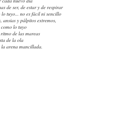
 cada nuevo día
TANTA BELLEZA...
CUANDO....
as de ser, de estar y de respirar
o tuyo... no es fácil ni sencillo
s, ansias y pálpitos extremos,
o como lo tuyo
ritmo de las mareas
sta de la ola
es la arena mancillada.
¡BASTA!
IENTO
UTOPÍA