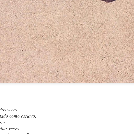
Walt Whitma
¿Cuántas veces fuí yo mismo?
PASA?
ias veces
itado como esclavo,
ser
chas veces.