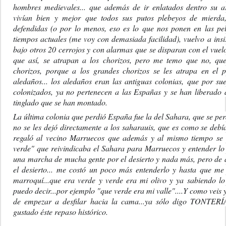
hombres medievales... que además de ir enlatados dentro su ar
vivían bien y mejor que todos sus putos plebeyos de mierda,
defendidas (o por lo menos, eso es lo que nos ponen en las pelí
tiempos actuales (me voy con demasiada facilidad), vuelvo a insis
bajo otros 20 cerrojos y con alarmas que se disparan con el vuel
que así, se atrapan a los chorizos, pero me temo que no, que
chorizos, porque a los grandes chorizos se les atrapa en el 
aledaños... los aledaños eran las antiguas colonias, que por suer
colonizados, ya no pertenecen a las Españas y se han liberado 
tinglado que se han montado.
La última colonia que perdió España fue la del Sahara, que se per
no se les dejó directamente a los saharauis, que es como se debí
regaló al vecino Marruecos que además y al mismo tiempo se
verde" que reivindicaba el Sahara para Marruecos y entender lo 
una marcha de mucha gente por el desierto y nada más, pero de a
el desierto... me costó un poco más entenderlo y hasta que me
marroquí...que era verde y verde era mi olivo y ya sabiendo lo
puedo decir...por ejemplo "que verde era mi valle"....Y como veis y
de empezar a desfilar hacia la cama...ya sólo digo TONTERÍAS.
gustado éste repaso histórico.