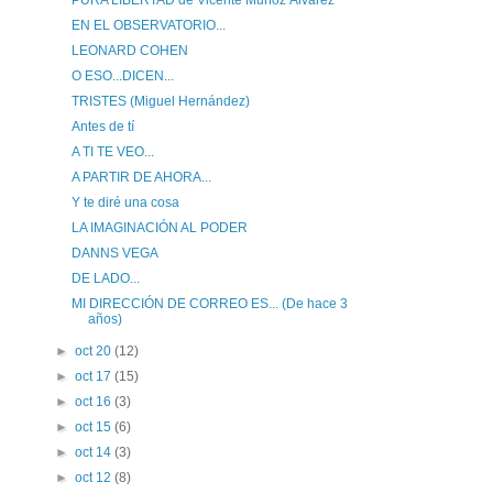
PURA LIBERTAD de Vicente Muñoz Álvarez
EN EL OBSERVATORIO...
LEONARD COHEN
O ESO...DICEN...
TRISTES (Miguel Hernández)
Antes de tí
A TI TE VEO...
A PARTIR DE AHORA...
Y te diré una cosa
LA IMAGINACIÓN AL PODER
DANNS VEGA
DE LADO...
MI DIRECCIÓN DE CORREO ES... (De hace 3
años)
►
oct 20
(12)
►
oct 17
(15)
►
oct 16
(3)
►
oct 15
(6)
►
oct 14
(3)
►
oct 12
(8)