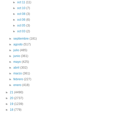
►
oct 11
(11)
►
oct 10
(7)
►
oct 08
(3)
►
oct 06
(6)
►
oct 05
(3)
►
oct 03
(2)
►
septiembre
(181)
►
agosto
(517)
►
julio
(485)
►
junio
(361)
►
mayo
(425)
►
abril
(302)
►
marzo
(361)
►
febrero
(227)
►
enero
(418)
►
21
(4490)
►
20
(2737)
►
19
(1239)
►
18
(779)