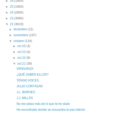
►
26
(1805)
►
25
(1983)
►
24
(2665)
►
23
(3060)
▼
22
(3619)
►
diciembre
(11)
►
noviembre
(197)
▼
octubre
(134)
►
oct 25
(3)
►
oct 23
(4)
►
oct 22
(9)
▼
oct 21
(39)
VENGANZA
¿QUÉ SABEN ELLOS?
TENGO VOCES...
JULIO CORTÁZAR
J.L. BORGES
J.J. MILLÁS
No me pidas más de lo que te he dado
He encontrado donde se encuentra la paz interior